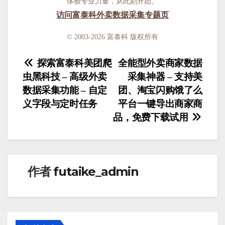
体验专业力量，从此刻开始。
访问富泰科外卖数据采集专题页
© 2003-2026 富泰科 版权所有
探索富泰科美团爬
全能型外卖商家数据
虫黑科技 – 高级外卖
采集神器 – 支持美
文
数据采集功能 – 自定
团、淘宝闪购饿了么
章
义字段与定时任务
平台一键导出商家商
导
品，免费下载试用
航
作者
futaike_admin