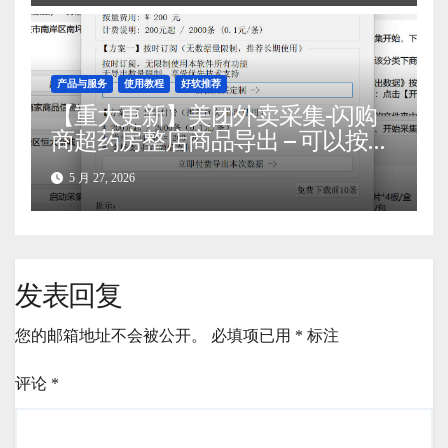
产品与服务
使用教程
好软推荐
【重大更新】美团外卖采集-闪购
商超药房整店商品导出 – 可以按用
户采集后需要的导出数据量计费了
5 月 27, 2026
发表回复
您的邮箱地址不会被公开。
必填项已用
*
标注
评论
*