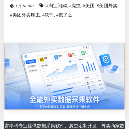
#淘宝闪购
,
#爬虫
,
#美团
,
#美团外卖
,
3 月 24, 2026
#美团外卖爬虫
,
#软件
,
#饿了么
富泰科专业提供数据采集软件、爬虫定制开发、外卖商家数