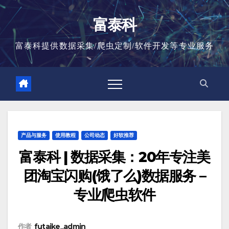
跳
富泰科
至
内
富泰科提供数据采集/爬虫定制/软件开发等专业服务
容
产品与服务
使用教程
公司动态
好软推荐
富泰科 | 数据采集：20年专注美
团淘宝闪购(饿了么)数据服务 –
专业爬虫软件
作者
futaike_admin