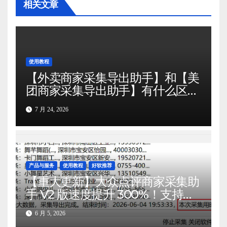
相关文章
使用教程
【外卖商家采集导出助手】和【美
团商家采集导出助手】有什么区
别？这篇给你10个多维度的对比，
7 月 24, 2026
让你一看就懂。
产品与服务
使用教程
好软推荐
【重大更新】大众点评商家采集助
手 V2 版速度提升 300%！支持超
过上百个行业！
6 月 5, 2026