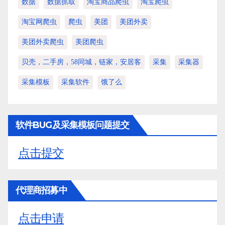
数据
数据抓取
淘宝商品爬虫
淘宝爬虫
淘宝网爬虫
爬虫
美团
美团外卖
美团外卖爬虫
美团爬虫
贝壳，二手房，58同城，链家，安居客
采集
采集器
采集模板
采集软件
饿了么
软件BUG及采集模板问题提交
点击提交
代理商招募中
点击申请