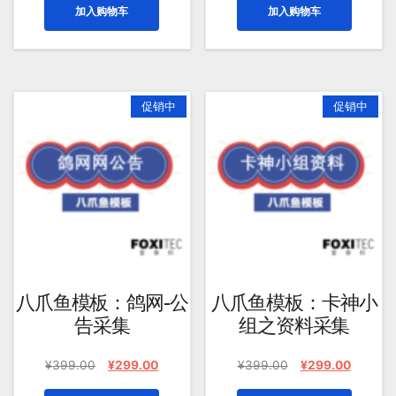
加入购物车
加入购物车
¥399.00。
格
¥399.00。
格
为：
为：
¥299.00。
¥299.
促销中
促销中
八爪鱼模板：鸽网-公
八爪鱼模板：卡神小
告采集
组之资料采集
原
当
原
当
¥
399.00
¥
299.00
¥
399.00
¥
299.00
价
前
价
前