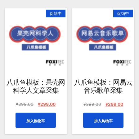
促销中
促销中
八爪鱼模板：果壳网
八爪鱼模板：网易云
科学人文章采集
音乐歌单采集
原
当
原
当
¥
399.00
¥
299.00
¥
399.00
¥
299.00
价
前
价
前
为：
价
为：
价
加入购物车
加入购物车
¥399.00。
格
¥399.00。
格
为：
为：
¥299.00。
¥299.