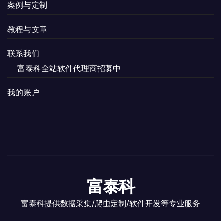
案例与定制
教程与文章
联系我们
富泰科全站软件代理商招募中
我的账户
富泰科
富泰科提供数据采集/爬虫定制/软件开发等专业服务