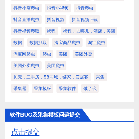
抖音小店爬虫
抖音小视频
抖音爬虫
抖音直播爬虫
抖音视频
抖音视频下载
抖音视频爬取
携程
携程，去哪儿，酒店，美团
数据
数据抓取
淘宝商品爬虫
淘宝爬虫
淘宝网爬虫
爬虫
美团
美团外卖
美团外卖爬虫
美团爬虫
贝壳，二手房，58同城，链家，安居客
采集
采集器
采集模板
采集软件
饿了么
软件BUG及采集模板问题提交
点击提交