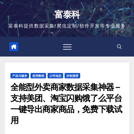
跳
至
富泰科
内
容
富泰科提供数据采集/爬虫定制/软件开发等专业服务
产品与服务
使用教程
公司动态
好软推荐
全能型外卖商家数据采集神器 –
支持美团、淘宝闪购饿了么平台
一键导出商家商品，免费下载试
用