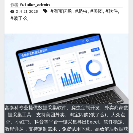
作者
futaike_admin
#淘宝闪购
,
#爬虫
,
#美团
,
#软件
,
3 月 21, 2026
#饿了么
富泰科专业提供数据采集软件、爬虫定制开发、外卖商家数
据采集工具。支持美团外卖、淘宝闪购(饿了么)、大众点
评、小红书、抖音等平台一键采集导出Excel。软件稳定、
教程详尽，支持定制需求，免费试用下载。高效解决数据获