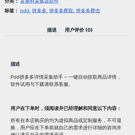
多
分类：
富泰科采集器软件
详
标签：
pdd
,
拼多多
,
拼多多爬取
,
拼多多爬虫
情
采
集
描述
用户评价 (0)
助
手
-
一
描述
键
自
Pdd拼多多详情采集助手 – 一键自动抓取商品详情，
动
软件试用与下载请联系客服。
抓
取
商
用户在下单时，须阅读并已经理解和同意以下内容：
品
详
所有在本店购买的均为虚拟商品或定制服务，不可退
情
换，用户应在下单前就自己的需求进行详细的咨询并
数
确认满足自己的需求无误。