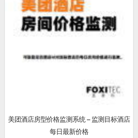
可
在
产
品
页
面
上
选
择
这
些
选
项
美团酒店房型价格监测系统 – 监测目标酒店
每日最新价格