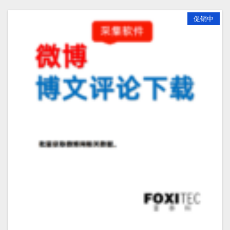
多
种
促销中
变
体。
可
在
产
品
页
面
上
选
择
这
些
选
项