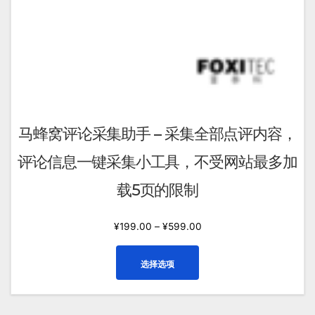
择
这
些
选
项
马蜂窝评论采集助手 – 采集全部点评内容，
评论信息一键采集小工具，不受网站最多加
载5页的限制
¥
199.00
–
¥
599.00
本
选择选项
产
品
有