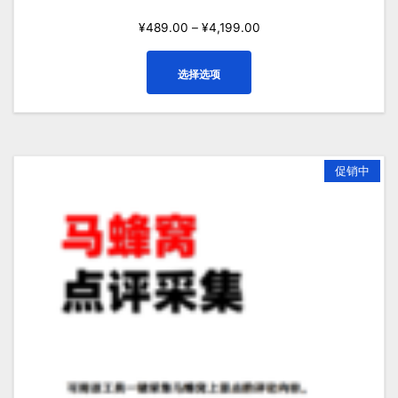
¥
489.00
–
¥
4,199.00
本
选择选项
产
品
有
多
种
促销中
变
体。
可
在
产
品
页
面
上
选