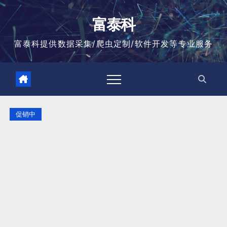
跳
至
富泰科
内
容
富泰科提供数据采集/爬虫定制/软件开发等专业服务
促销中