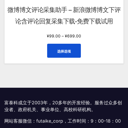
微博博文评论采集助手 – 新浪微博博文下评
论含评论回复采集下载-免费下载试用
¥
99.00
–
¥
699.00
本
选择选项
产
品
有
多
种
变
体。
可
富泰科成立于2003年，20多年的开发经验。服务过众多创
在
业者、政府机关、事业单位、高校科研机构。
产
网站客服微信：futaike_corp，工作时间：9：00-18：00
品