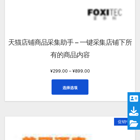
天猫店铺商品采集助手 – 一键采集店铺下所
有的商品内容
¥
299.00
–
¥
899.00
本
选择选项
产
品
有
多
种
促销中
变
体。