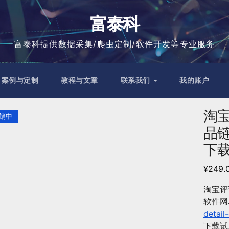
富泰科
富泰科提供数据采集/爬虫定制/软件开发等专业服务
案例与定制
教程与文章
联系我们
我的账户
淘宝
销中
品
下
¥
249.
淘宝评
软件网
detai
下载