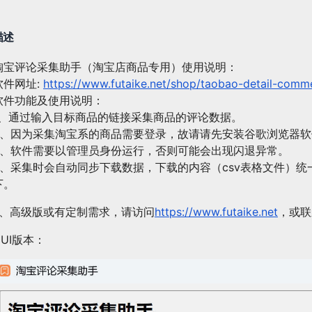
链
接
描述
批
量
淘宝评论采集助手（淘宝店商品专用）使用说明：
采
软件网址:
https://www.futaike.net/shop/taobao-detail-comm
集
软件功能及使用说明：
评
1、通过输入目标商品的链接采集商品的评论数据。
论
2、因为采集淘宝系的商品需要登录，故请请先安装谷歌浏览器
内
3、软件需要以管理员身份运行，否则可能会出现闪退异常。
容。
4、采集时会自动同步下载数据，下载的内容（csv表格文件）
免
下。
费
7、高级版或有定制需求，请访问
https://www.futaike.net
，或联系
下
载
GUI版本：
试
用
数
量