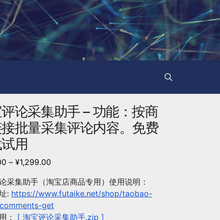
评论采集助手 – 功能：按商
链接批量采集评论内容。免费
载试用
00
–
¥
1,299.00
论采集助手（淘宝店商品专用）使用说明：
址:
https://www.futaike.net/shop/taobao-
l-comments-get
试用：
[ 淘宝评论采集助手.zip ]