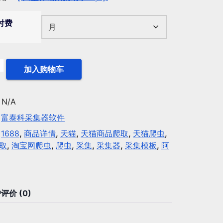
付费
加入购物车
：
N/A
：
富泰科采集器软件
：
1688
,
商品详情
,
天猫
,
天猫商品爬取
,
天猫爬虫
,
取
,
淘宝网爬虫
,
爬虫
,
采集
,
采集器
,
采集模板
,
阿
评价 (0)