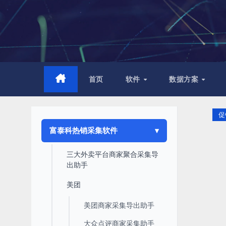
跳
至
内
容
首页
软件
数据方案
促
富泰科热销采集软件
三大外卖平台商家聚合采集导
出助手
美团
美团商家采集导出助手
大众点评商家采集助手