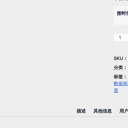
按时
淘
宝
评
论
SKU
采
分类
集
标签
助
数据抓
手
里
-
功
能：
描述
其他信息
用户
按
商
品