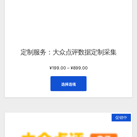
这
些
选
项
定制服务：大众点评数据定制采集
¥
199.00
–
¥
899.00
本
选择选项
产
品
有
多
种
促销中
变
体。