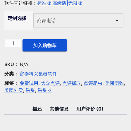
软件直达链接：
标准版|
高级版|
无限版
定制选择
美
加入购物车
团
商
家
SKU：
N/A
采
分类：
富泰科采集器软件
集
标签：
免费试用
,
大众点评
,
点评抓取
,
点评爬虫
,
美团团购
,
导
美团外卖
,
采集
,
采集器
出
助
手
描述
其他信息
用户评价 (0)
额
外
功