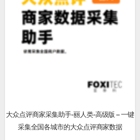
在
产
品
页
面
上
选
择
这
些
选
项
大众点评商家采集助手-丽人类-高级版 – 一键
采集全国各城市的大众点评商家数据