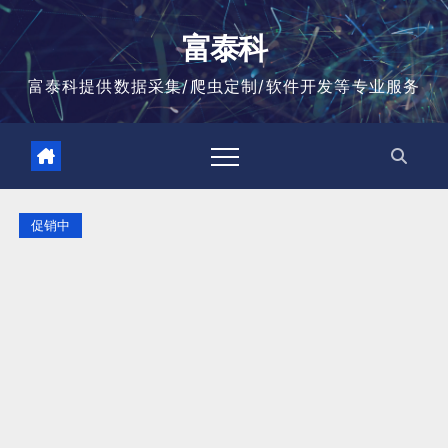
跳
至
富泰科
内
容
富泰科提供数据采集/爬虫定制/软件开发等专业服务
促销中