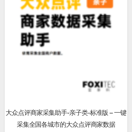
可
在
产
品
页
面
上
选
择
这
些
选
项
大众点评商家采集助手-亲子类-标准版 – 一键
采集全国各城市的大众点评商家数据