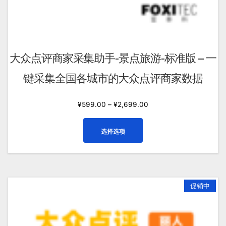
大众点评商家采集助手-景点旅游-标准版 – 一
键采集全国各城市的大众点评商家数据
¥
599.00
–
¥
2,699.00
本
选择选项
产
品
有
多
种
促销中
变
体。
可