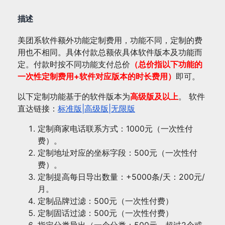
能
定
描述
制
美团系软件额外功能定制费用，功能不同，定制的费
-
用也不相同。具体付款总额依具体软件版本及功能而
定
定。付款时按不同功能支付总价
（总价指以下功能的
制
一次性定制费用+软件对应版本的时长费用）
即可。
商
家
以下定制功能基于的软件版本为
高级版及以上
。 软件
电
直达链接：
标准版|
高级版|
无限版
话/
坐
定制商家电话联系方式：1000元（一次性付
标
费）。
等，
定制地址对应的坐标字段：500元（一次性付
软
费）。
件
定制提高每日导出数量：+5000条/天：200元/
免
月。
费
定制品牌过滤：500元（一次性付费）
下
定制固话过滤：500元（一次性付费）
载
指定分类导出（一个分类：500元，超过2个或