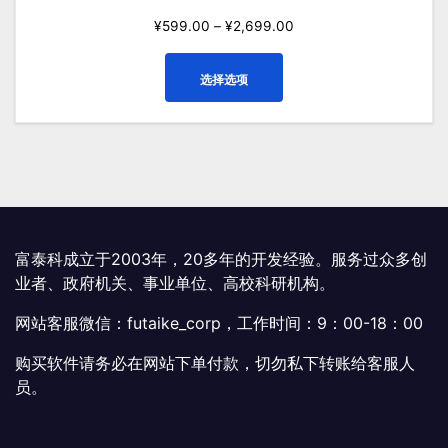
¥
599.00
–
¥
2,699.00
本
选择选项
产
品
有
多
种
变
体。
可
富泰科成立于2003年，20多年的开发经验。服务过众多创
在
业者、政府机关、事业单位、高校科研机构。
产
网站客服微信：futaike_corp，工作时间：9：00-18：00
品
页
购买软件请务必在网站下单付款，切勿私下转账给客服人
面
员。
上
选
择