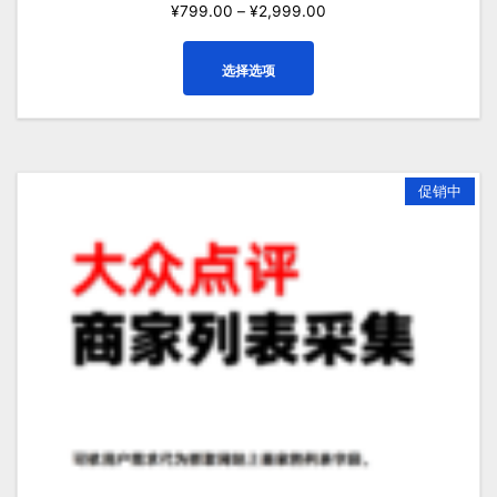
¥
799.00
–
¥
2,999.00
本
选择选项
产
品
有
多
种
促销中
变
体。
可
在
产
品
页
面
上
选
择