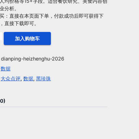
人均价格等15+字段。适合餐饮研究、美食内容创
为：
业分析。
¥199.00。
买：直接在本页面下单，付款成功后即可获得下
，直接下载即可。
6
加入购物车
：
dianping-heizhenghu-2026
：
数据
：
大众点评
,
数据
,
黑珍珠
0)