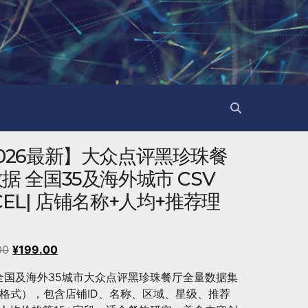
026最新】大众点评黑珍珠餐
据 全国35及海外城市 CSV
CEL| 店铺名称+人均+推荐理
原
当
00
¥
199.00
价
前
6全国及海外35城市大众点评黑珍珠餐厅全量数据集
为：
价
V格式），包含店铺ID、名称、区域、星级、推荐
¥200.00。
格