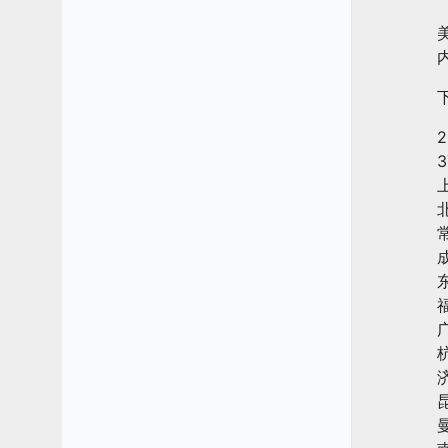
成
广
杭