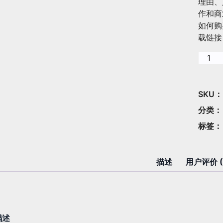
理由、
作和商
如何购
载链接
【202
最
新】
大
SKU
众
分类
点
标签
评
黑
珍
描述
用户评价 (
珠
餐
厅
数
据
描述