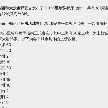
全
国
美团和
大众点评
联合发布了“2026
黑珍珠
餐厅指南”，共有381
35
内32城及海外3城。
及
下面小编已经把
黑珍珠
餐厅2026完整榜单整理出来，一起看看吧
海
外
2026黑珍珠餐厅指南正式发布，其中上海有60家上榜，为上榜
城
37大增16家。以下为各个城市具体的上榜数量。
市
上海 60
CSV
北京 53
EXCEL
常州 2
店
都 18
铺
东京 30
名
福州 2
称
州 19
+人
州 18
均
济南 2
+推
昆明 4
荐
曼谷 9
理