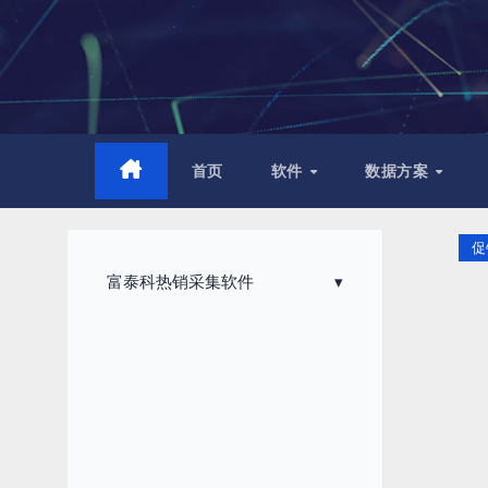
跳
至
内
容
首页
软件
数据方案
促
富泰科热销采集软件