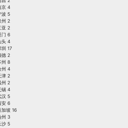
南昌 2
由
南京 4
数
宁波 5
量
泉州 2
三亚 2
厦门 6
汕头 4
圳 17
顺德 2
苏州 8
台州 4
天津 2
温州 2
无锡 4
武汉 5
西安 6
新加坡 16
扬州 3
长沙 5