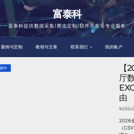
富泰科
富泰科提供数据采集/爬虫定制/软件开发等专业服务
案例与定制
教程与文章
联系我们
我的账户
【2
销中
厅数
EX
由
¥
200.
202
（CS