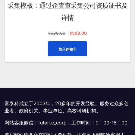
采集模板：通过企查查采集公司资质证书及
详情
原
当
¥
699.00
¥
599.00
价
前
为：
价
加入购物车
¥699.00。
格
为：
¥599.00。
富泰科成立于2003年，20多年的开发经验。服务过众多创
业者、政府机关、事业单位、高校科研机构。
网站客服微信：futaike_corp，工作时间：9：00-18：00
购买软件请务必在网站下单付款，切勿私下转账给客服人