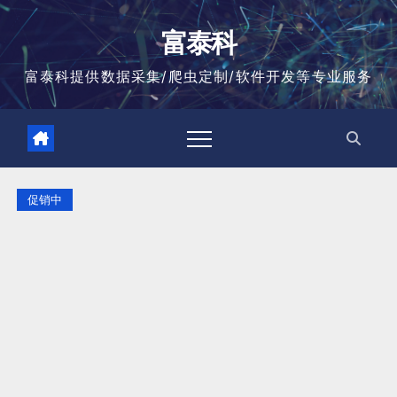
跳
至
富泰科
内
容
富泰科提供数据采集/爬虫定制/软件开发等专业服务
促销中