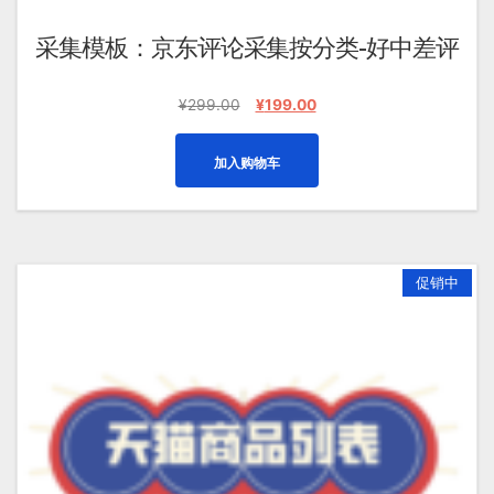
采集模板：京东评论采集按分类-好中差评
原
当
¥
299.00
¥
199.00
价
前
为：
价
加入购物车
¥299.00。
格
为：
¥199.00。
促销中