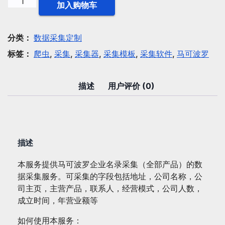
数
加入购物车
据
采
集：
分类：
数据采集定制
马
标签：
爬虫
,
采集
,
采集器
,
采集模板
,
采集软件
,
马可波罗
可
波
罗
描述
用户评价 (0)
企
业
名
录
描述
采
集
本服务提供马可波罗企业名录采集（全部产品）的数
（全
据采集服务。可采集的字段包括地址，公司名称，公
部
司主页，主营产品，联系人，经营模式，公司人数，
产
成立时间，年营业额等
品）
数
如何使用本服务：