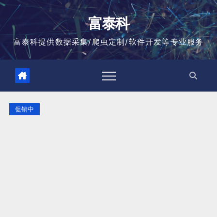
跳
至
富泰科
内
容
富泰科提供数据采集/爬虫定制/软件开发等专业服务
促销中