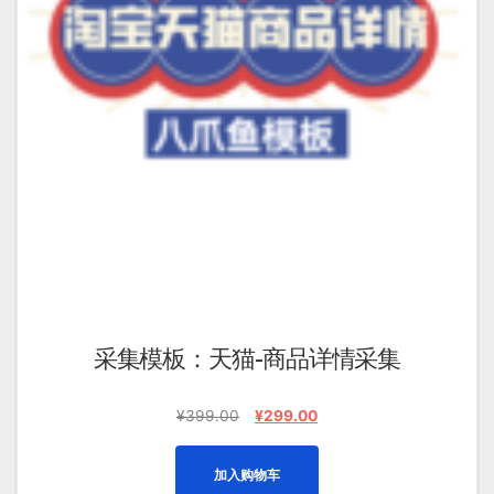
采集模板：天猫-商品详情采集
原
当
¥
399.00
¥
299.00
价
前
为：
价
加入购物车
¥399.00。
格