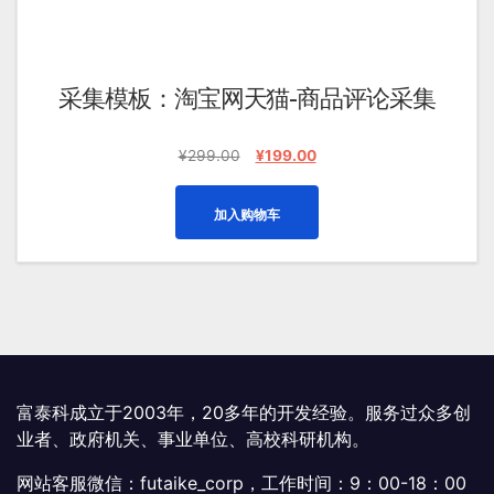
采集模板：淘宝网天猫-商品评论采集
原
当
¥
299.00
¥
199.00
价
前
为：
价
加入购物车
¥299.00。
格
为：
¥199.00。
富泰科成立于2003年，20多年的开发经验。服务过众多创
业者、政府机关、事业单位、高校科研机构。
网站客服微信：futaike_corp，工作时间：9：00-18：00