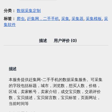
采
集：
分类：
数据采集定制
赶
标签：
爬虫
,
赶集网，二手手机
,
采集
,
采集器
,
采集模板
,
采
集
集软件
网-
二
手
描述
用户评价 (0)
手
机
数
量
描述
本服务提供赶集网-二手手机的数据采集服务。可采集
的字段包括标题，城市，浏览数，想买人数，价格，
区域，卖家帐号，卖家介绍，成交宝贝数，交易评价
数，宝贝描述，宝贝留言数，宝贝标签，页面网址，
当前时间等