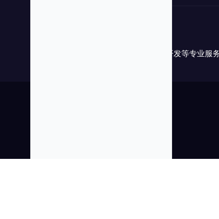
富泰科
富泰科提供数据采集/爬虫定制/软件开发等专业服