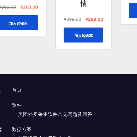
情
原
当
¥
399.00
¥
200.00
价
前
为：
价
原
当
¥
399.00
¥
299.00
加入购物车
¥399.00。
格
价
前
为：
为：
价
加入购物车
¥200.00。
¥399.00。
格
为：
¥299.00。
首页
过
。
软件
美团外卖采集软件常见问题及回答
数据方案
客