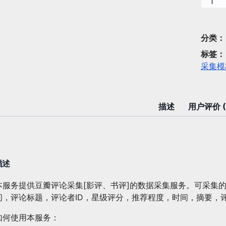
数
据
采
集：
分类
豆
标签
瓣
采集模
评
论
采
描述
用户评价 (
集
[影
评、
书
评]
描述
数
量
本服务提供豆瓣评论采集[影评、书评]的数据采集服务。可采集的
间，评论标题，评论者ID，星级评分，推荐程度，时间，摘要，
如何使用本服务：