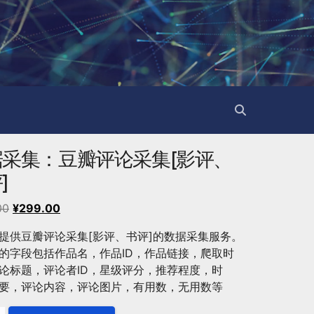
据采集：豆瓣评论采集[影评、
]
原
当
00
¥
299.00
价
前
提供豆瓣评论采集[影评、书评]的数据采集服务。
为：
价
的字段包括作品名，作品ID，作品链接，爬取时
¥399.00。
格
论标题，评论者ID，星级评分，推荐程度，时
为：
要，评论内容，评论图片，有用数，无用数等
¥299.00。