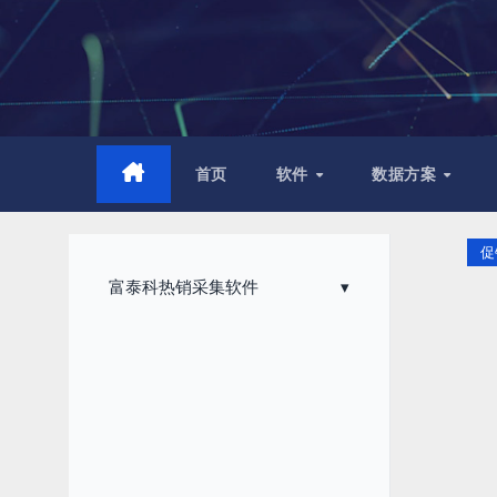
跳
至
内
容
首页
软件
数据方案
促
富泰科热销采集软件