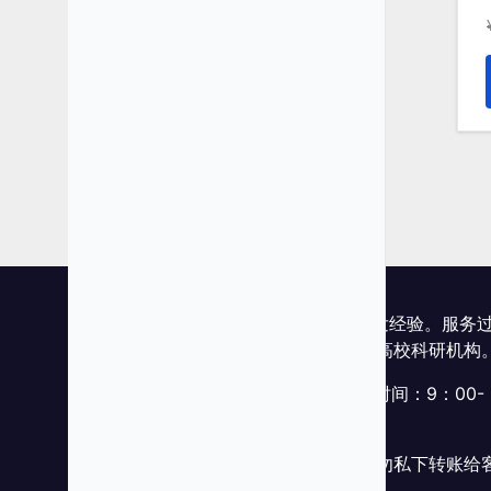
富泰科成立于2003年，20多年的开发经验。服务
众多创业者、政府机关、事业单位、高校科研机构
网站客服微信：futaike_corp，工作时间：9：00-
18：00
购买软件请务必在网站下单付款，切勿私下转账给
服人员。