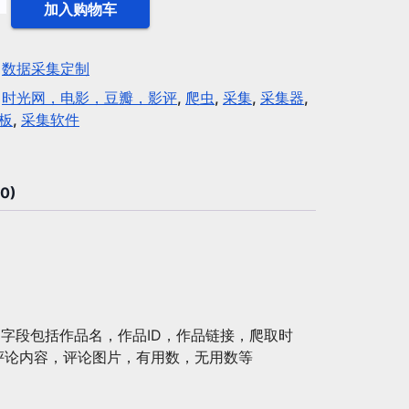
加入购物车
：
数据采集定制
：
时光网，电影，豆瓣，影评
,
爬虫
,
采集
,
采集器
,
板
,
采集软件
0)
字段包括作品名，作品ID，作品链接，爬取时
评论内容，评论图片，有用数，无用数等