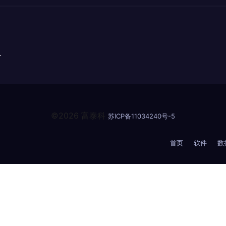
务
©2026 富泰科
苏ICP备11034240号-5
首页
软件
数