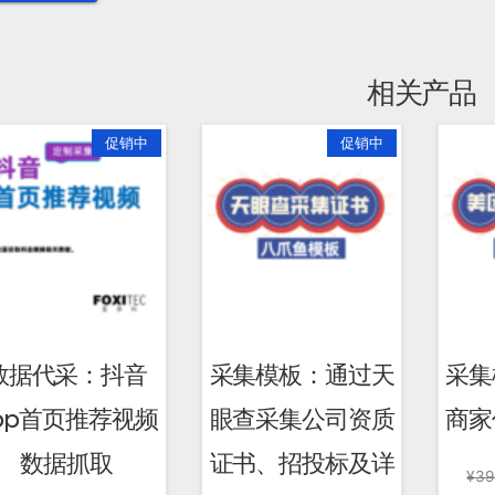
相关产品
促销中
促销中
数据代采：抖音
采集模板：通过天
采集
pp首页推荐视频
眼查采集公司资质
商家
数据抓取
证书、招投标及详
¥
39