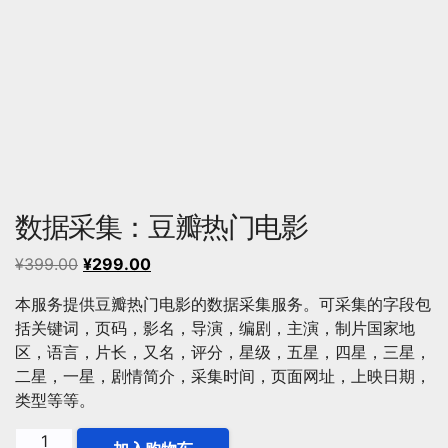
数据采集：豆瓣热门电影
原
当
¥
399.00
¥
299.00
价
前
本服务提供豆瓣热门电影的数据采集服务。可采集的字段包
为：
价
括关键词，页码，影名，导演，编剧，主演，制片国家地
¥399.00。
格
区，语言，片长，又名，评分，星级，五星，四星，三星，
为：
二星，一星，剧情简介，采集时间，页面网址，上映日期，
¥299.00。
类型等等。
数