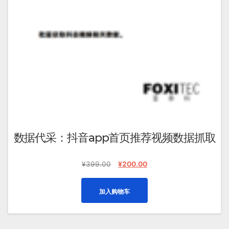
数据代采：抖音app首页推荐视频数据抓取
原
当
¥
399.00
¥
200.00
价
前
为：
价
加入购物车
¥399.00。
格
为：
¥200.00。