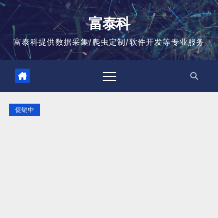
跳
至
富泰科
内
容
富泰科提供数据采集/爬虫定制/软件开发等专业服务
促销中