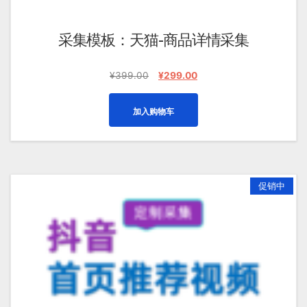
采集模板：天猫-商品详情采集
原
当
¥
399.00
¥
299.00
价
前
为：
价
加入购物车
¥399.00。
格
为：
¥299.00。
促销中