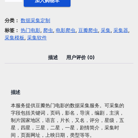
加入购物车
据
采
集：
分类：
数据采集定制
豆
标签：
热门电影
,
爬虫
,
电影爬虫
,
豆瓣爬虫
,
采集
,
采集器
,
瓣
采集模板
,
采集软件
热
门
电
描述
用户评价 (0)
影
数
量
描述
本服务提供豆瓣热门电影的数据采集服务。可采集的
字段包括关键词，页码，影名，导演，编剧，主演，
制片国家地区，语言，片长，又名，评分，星级，五
星，四星，三星，二星，一星，剧情简介，采集时
间，页面网址，上映日期，类型等等。