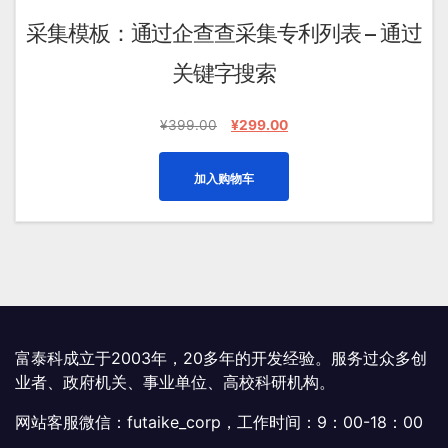
采集模板：通过企查查采集专利列表 – 通过
关键字搜索
原
当
¥
399.00
¥
299.00
价
前
为：
价
加入购物车
¥399.00。
格
为：
¥299.00。
富泰科成立于2003年，20多年的开发经验。服务过众多创
业者、政府机关、事业单位、高校科研机构。
网站客服微信：futaike_corp，工作时间：9：00-18：00