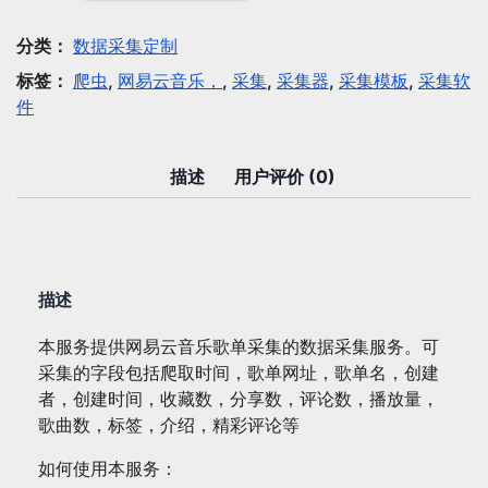
采
集：
分类：
数据采集定制
网
标签：
爬虫
,
网易云音乐，
,
采集
,
采集器
,
采集模板
,
采集软
易
件
云
音
乐
描述
用户评价 (0)
歌
单
采
集
描述
数
量
本服务提供网易云音乐歌单采集的数据采集服务。可
采集的字段包括爬取时间，歌单网址，歌单名，创建
者，创建时间，收藏数，分享数，评论数，播放量，
歌曲数，标签，介绍，精彩评论等
如何使用本服务：