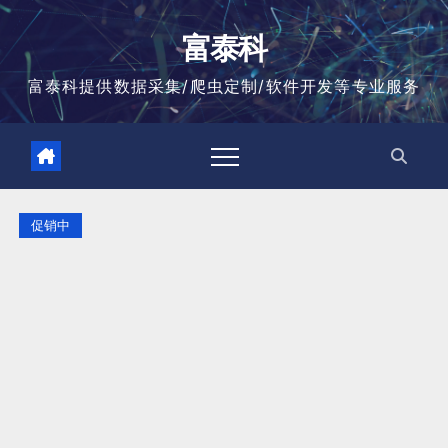
跳
至
富泰科
内
容
富泰科提供数据采集/爬虫定制/软件开发等专业服务
促销中