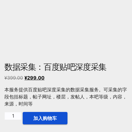
数据采集：百度贴吧深度采集
原
当
¥
399.00
¥
299.00
价
前
本服务提供百度贴吧深度采集的数据采集服务。可采集的字
为：
价
段包括标题，帖子网址，楼层，发帖人，本吧等级，内容，
¥399.00。
格
来源，时间等
为：
¥299.00。
数
加入购物车
据
采