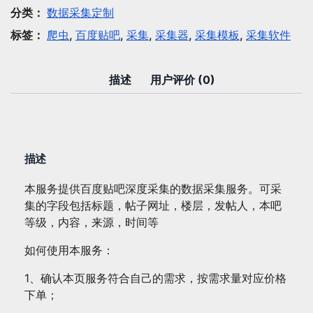
集：
分类：
数据采集定制
百
标签：
爬虫
,
百度贴吧
,
采集
,
采集器
,
采集模板
,
采集软件
度
贴
吧
描述
用户评价 (0)
深
度
采
集
描述
数
量
本服务提供百度贴吧深度采集的数据采集服务。可采
集的字段包括标题，帖子网址，楼层，发帖人，本吧
等级，内容，来源，时间等
如何使用本服务：
1、确认本页服务符合自己的需求，按需求量对应价格
下单；