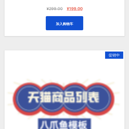
原
当
¥
299.00
¥
199.00
价
前
为：
价
加入购物车
¥299.00。
格
为：
¥199.00。
促销中