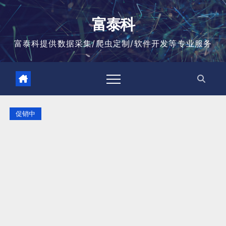
跳
至
富泰科
内
容
富泰科提供数据采集/爬虫定制/软件开发等专业服务
促销中