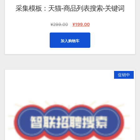
采集模板：天猫-商品列表搜索-关键词
原
当
¥
299.00
¥
199.00
价
前
为：
价
加入购物车
¥299.00。
格
为：
¥199.00。
促销中