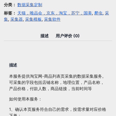
集：
分类：
数据采集定制
淘
标签：
天猫，唯品会，京东，淘宝，苏宁，国美
,
爬虫
,
采
宝
集
,
采集器
,
采集模板
,
采集软件
网-
商
品
描述
用户评价 (0)
列
表
页
采
描述
集
数
本服务提供淘宝网-商品列表页采集的数据采集服务。
量
可采集的字段包括店铺名称，地理位置，产品名称，
产品价格，付款人数，商品链接，当前时间等
如何使用本服务：
1、确认本页服务符合自己的需求，按需求量对应价格
下单；