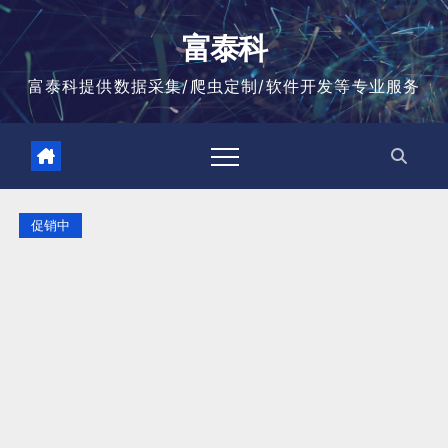
跳
至
富泰科
内
容
富泰科提供数据采集/爬虫定制/软件开发等专业服务
促销中