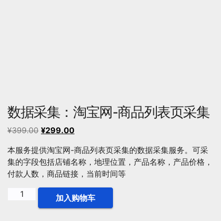
数据采集：淘宝网-商品列表页采集
原
当
¥
399.00
¥
299.00
价
前
本服务提供淘宝网-商品列表页采集的数据采集服务。可采
为：
价
集的字段包括店铺名称，地理位置，产品名称，产品价格，
¥399.00。
格
付款人数，商品链接，当前时间等
为：
¥299.00。
数
加入购物车
据
采