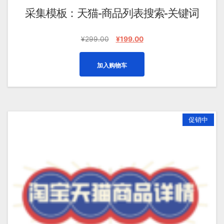
采集模板：天猫-商品列表搜索-关键词
原
当
¥
299.00
¥
199.00
价
前
为：
价
加入购物车
¥299.00。
格
为：
¥199.00。
促销中