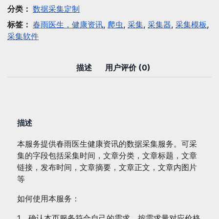
集：
分类：
数据采集定制
春
标签：
春雨医生，健康资讯
,
爬虫
,
采集
,
采集器
,
采集模板
,
雨
采集软件
医
生
健
描述
用户评价 (0)
康
资
讯
数
描述
量
本服务提供春雨医生健康资讯的数据采集服务。可采
集的字段包括采集时间，文章分类，文章标题，文章
链接，发布时间，文章摘要，文章正文，文章内图片
等
如何使用本服务：
1、确认本页服务符合自己的需求，按需求量对应价格