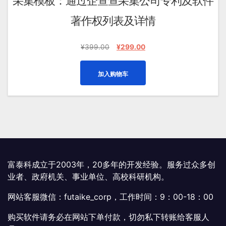
采集模板：通过企查查采集公司专利及软件
著作权列表及详情
原
当
¥
399.00
¥
299.00
价
前
为：
价
加入购物车
¥399.00。
格
为：
¥299.00。
富泰科成立于2003年，20多年的开发经验。服务过众多创
业者、政府机关、事业单位、高校科研机构。
网站客服微信：futaike_corp，工作时间：9：00-18：00
购买软件请务必在网站下单付款，切勿私下转账给客服人