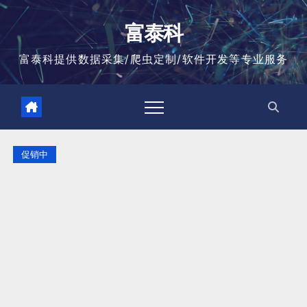
跳
至
富泰科
内
容
富泰科提供数据采集/爬虫定制/软件开发等专业服务
促销中