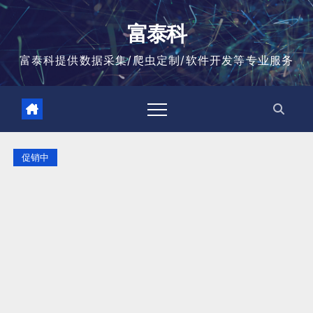
跳
至
富泰科
内
容
富泰科提供数据采集/爬虫定制/软件开发等专业服务
促销中