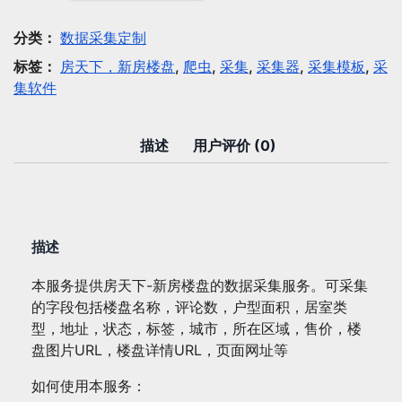
采
集：
分类：
数据采集定制
房
标签：
房天下，新房楼盘
,
爬虫
,
采集
,
采集器
,
采集模板
,
采
天
集软件
下-
新
房
描述
用户评价 (0)
楼
盘
数
量
描述
本服务提供房天下-新房楼盘的数据采集服务。可采集
的字段包括楼盘名称，评论数，户型面积，居室类
型，地址，状态，标签，城市，所在区域，售价，楼
盘图片URL，楼盘详情URL，页面网址等
如何使用本服务：