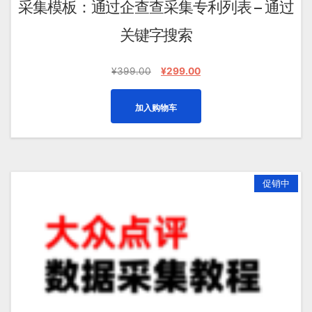
采集模板：通过企查查采集专利列表 – 通过
关键字搜索
原
当
¥
399.00
¥
299.00
价
前
为：
价
加入购物车
¥399.00。
格
为：
¥299.00。
促销中