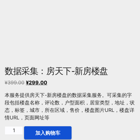
数据采集：房天下-新房楼盘
原
当
¥
399.00
¥
299.00
价
前
本服务提供房天下-新房楼盘的数据采集服务。可采集的字
为：
价
段包括楼盘名称，评论数，户型面积，居室类型，地址，状
¥399.00。
格
态，标签，城市，所在区域，售价，楼盘图片URL，楼盘详
为：
情URL，页面网址等
¥299.00。
数
加入购物车
据