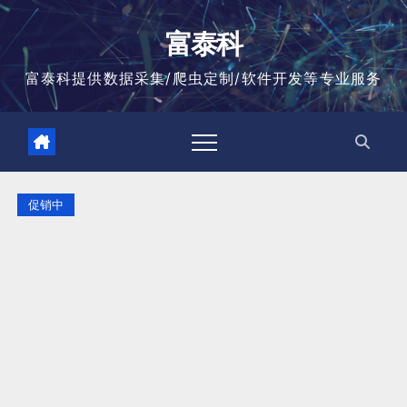
跳
至
富泰科
内
容
富泰科提供数据采集/爬虫定制/软件开发等专业服务
促销中