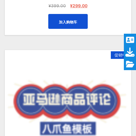
原
当
¥
399.00
¥
299.00
价
前
为：
价
加入购物车
¥399.00。
格
为：
¥299.00。
促销中