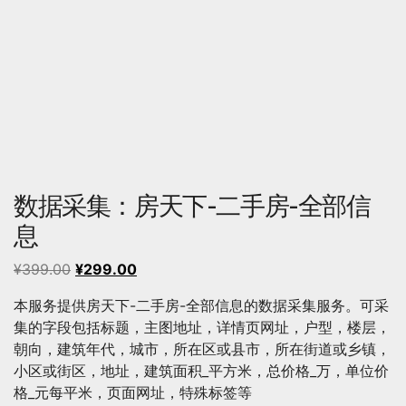
数据采集：房天下-二手房-全部信
息
原
当
¥
399.00
¥
299.00
价
前
本服务提供房天下-二手房-全部信息的数据采集服务。可采
为：
价
集的字段包括标题，主图地址，详情页网址，户型，楼层，
¥399.00。
格
朝向，建筑年代，城市，所在区或县市，所在街道或乡镇，
为：
小区或街区，地址，建筑面积_平方米，总价格_万，单位价
¥299.00。
格_元每平米，页面网址，特殊标签等