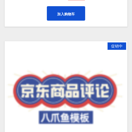
价
前
为：
价
加入购物车
¥399.00。
格
为：
¥299.00。
促销中