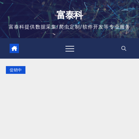
跳
至
富泰科
内
容
富泰科提供数据采集/爬虫定制/软件开发等专业服务
促销中