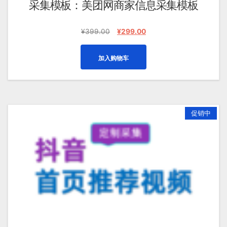
采集模板：美团网商家信息采集模板
原
当
¥
399.00
¥
299.00
价
前
为：
价
加入购物车
¥399.00。
格
为：
¥299.00。
促销中