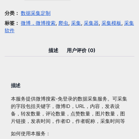
采
集：
分类：
数据采集定制
微
标签：
微博，微博搜索
,
爬虫
,
采集
,
采集器
,
采集模板
,
采集
博
软件
搜
索-
免
描述
用户评价 (0)
登
录
数
量
描述
本服务提供微博搜索-免登录的数据采集服务。可采集
的字段包括关键字，微博ID，URL，内容，发表设
备，转发数量，评论数量，点赞数量，图片数量，图
片链接，发表时间，作者ID，作者昵称，采集时间等
如何使用本服务：