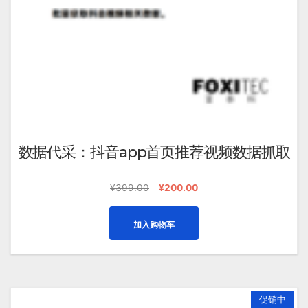
数据代采：抖音app首页推荐视频数据抓取
原
当
¥
399.00
¥
200.00
价
前
为：
价
加入购物车
¥399.00。
格
为：
¥200.00。
促销中