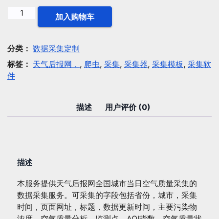
数
加入购物车
据
采
集：
分类：
数据采集定制
天
标签：
天气后报网，
,
爬虫
,
采集
,
采集器
,
采集模板
,
采集软
气
件
后
报
网
描述
用户评价 (0)
全
国
城
市
描述
当
日
本服务提供天气后报网全国城市当日空气质量采集的
空
数据采集服务。可采集的字段包括省份，城市，采集
气
时间，页面网址，标题，数据更新时间，主要污染物
质
浓度，空气质量分析，监测点，AQI指数，空气质量状