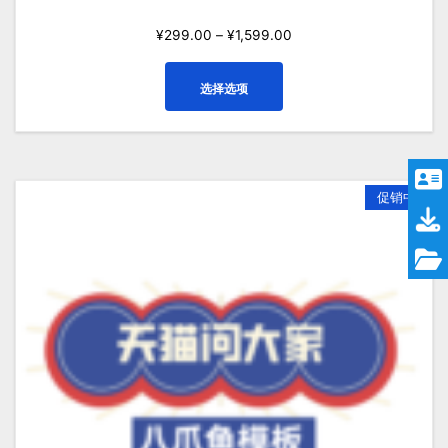
¥
299.00
–
¥
1,599.00
本
选择选项
产
品
有
多
种
促销中
变
体。
可
在
产
品
页
面
上
选