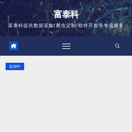
跳
至
富泰科
内
容
富泰科提供数据采集/爬虫定制/软件开发等专业服务
促销中