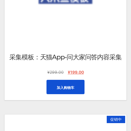
择
这
些
选
项
采集模板：天猫App-问大家问答内容采集
原
当
¥
299.00
¥
199.00
价
前
为：
价
加入购物车
¥299.00。
格
为：
¥199.00。
促销中