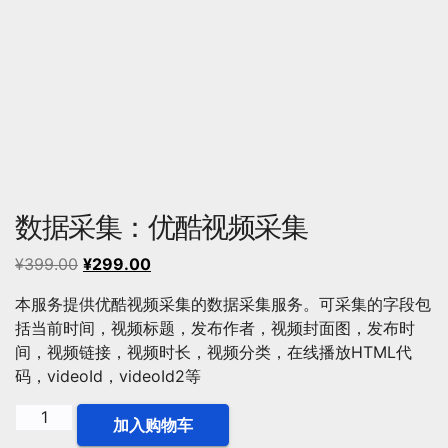
数据采集：优酷视频采集
原
当
¥
399.00
¥
299.00
价
前
本服务提供优酷视频采集的数据采集服务。可采集的字段包
为：
价
括当前时间，视频标题，发布作者，视频封面图，发布时
¥399.00。
格
间，视频链接，视频时长，视频分类，在线播放HTML代
为：
码，videoId，videoId2等
¥299.00。
数
加入购物车
据