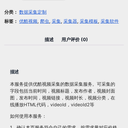
采
集：
分类：
数据采集定制
优
标签：
优酷视频
,
爬虫
,
采集
,
采集器
,
采集模板
,
采集软件
酷
视
频
描述
用户评价 (0)
采
集
数
量
描述
本服务提供优酷视频采集的数据采集服务。可采集的
字段包括当前时间，视频标题，发布作者，视频封面
图，发布时间，视频链接，视频时长，视频分类，在
线播放HTML代码，videoId，videoId2等
如何使用本服务：
1、确认本页服务符合自己的需求，按需求量对应价格