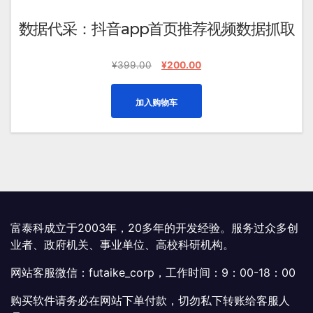
数据代采：抖音app首页推荐视频数据抓取
原
当
¥
399.00
¥
200.00
价
前
为：
价
加入购物车
¥399.00。
格
为：
¥200.00。
富泰科成立于2003年，20多年的开发经验。服务过众多创
业者、政府机关、事业单位、高校科研机构。
网站客服微信：futaike_corp，工作时间：9：00-18：00
购买软件请务必在网站下单付款，切勿私下转账给客服人