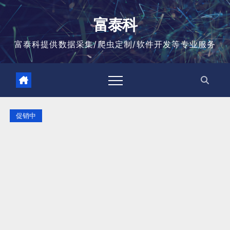
跳
至
富泰科
内
容
富泰科提供数据采集/爬虫定制/软件开发等专业服务
促销中