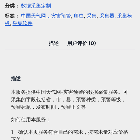
集：
分类：
数据采集定制
中
标签：
中国天气网，灾害预警
,
爬虫
,
采集
,
采集器
,
采集模
国
板
,
采集软件
天
气
网-
描述
用户评价 (0)
灾
害
预
警
描述
数
量
本服务提供中国天气网-灾害预警的数据采集服务。可
采集的字段包括省，市，县，预警种类，预警等级，
预警标题，发布时间，预警正文等
如何使用本服务：
1、确认本页服务符合自己的需求，按需求量对应价格
下单；