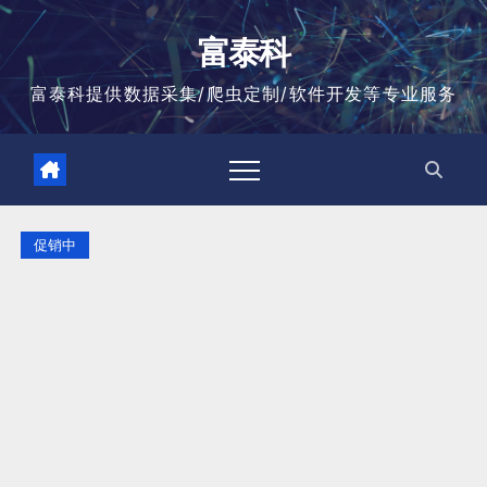
跳
至
富泰科
内
容
富泰科提供数据采集/爬虫定制/软件开发等专业服务
促销中