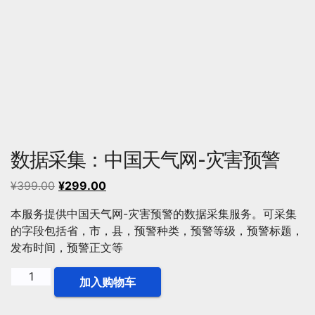
数据采集：中国天气网-灾害预警
原
当
¥
399.00
¥
299.00
价
前
本服务提供中国天气网-灾害预警的数据采集服务。可采集
为：
价
的字段包括省，市，县，预警种类，预警等级，预警标题，
¥399.00。
格
发布时间，预警正文等
为：
¥299.00。
数
加入购物车
据
采