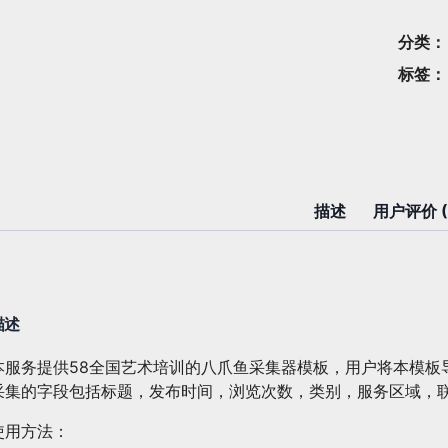
鱼
模
分类
板：
标签
58
全
国
艺
术
培
描述
用户评价 (
训
数
量
描述
本服务提供58全国艺术培训的八爪鱼采集器模板，用户将本模板
采集的字段包括标题，发布时间，浏览次数，类别，服务区域，
使用方法：