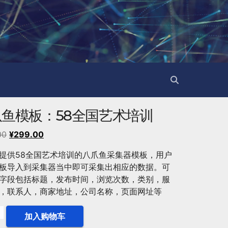
爪鱼模板：58全国艺术培训
原
当
00
¥
299.00
价
前
提供58全国艺术培训的八爪鱼采集器模板，用户
为：
价
板导入到采集器当中即可采集出相应的数据。可
¥399.00。
格
字段包括标题，发布时间，浏览次数，类别，服
为：
，联系人，商家地址，公司名称，页面网址等
¥299.00。
加入购物车