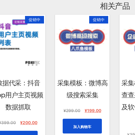
相关产品
促销中
促销中
数据代采：抖音
采集模板：微博高
采集
pp用户主页视频
级搜索采集
查查
数据抓取
及软
原
当
¥
299.00
¥
199.00
价
前
原
当
为：
价
¥
399.00
¥
200.00
加入购物车
价
前
¥299.00。
格
为：
价
为：
¥
39