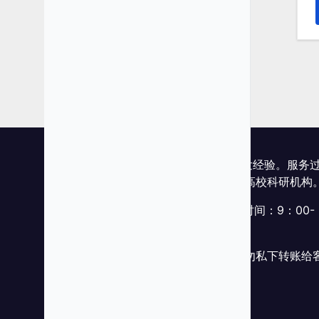
富泰科成立于2003年，20多年的开发经验。服务
众多创业者、政府机关、事业单位、高校科研机构
网站客服微信：futaike_corp，工作时间：9：00-
18：00
购买软件请务必在网站下单付款，切勿私下转账给
服人员。