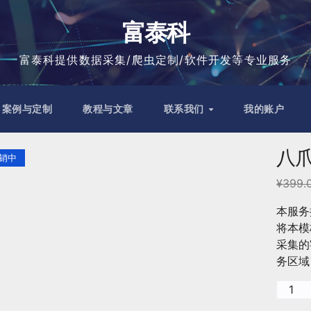
富泰科
富泰科提供数据采集/爬虫定制/软件开发等专业服务
案例与定制
教程与文章
联系我们
我的账户
八
销中
¥
399.
本服务
将本模
采集的
务区域
八
爪