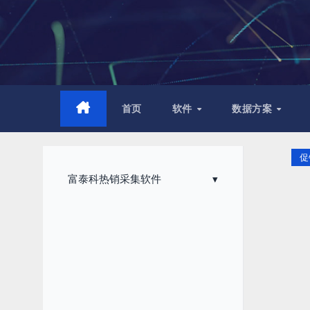
跳
至
内
容
首页
软件
数据方案
促
富泰科热销采集软件