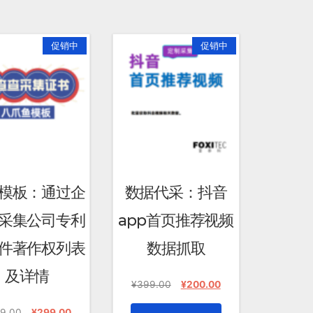
促销中
促销中
模板：通过企
数据代采：抖音
采集公司专利
app首页推荐视频
件著作权列表
数据抓取
及详情
原
当
¥
399.00
¥
200.00
价
前
原
当
为：
价
9.00
¥
299.00