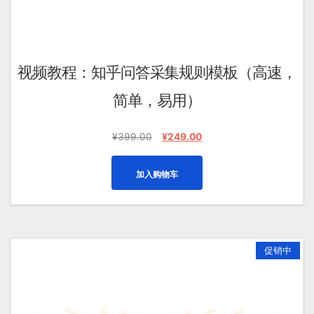
视频教程：知乎问答采集规则模板（高速，
简单，易用）
原
当
¥
399.00
¥
249.00
价
前
为：
价
加入购物车
¥399.00。
格
为：
¥249.00。
促销中