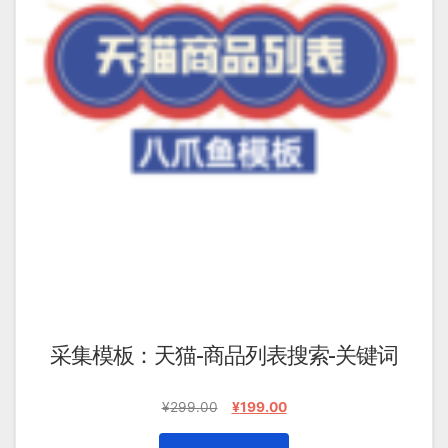
采集模板：天猫-商品列表搜索-关键词
原
当
¥
299.00
¥
199.00
价
前
为：
价