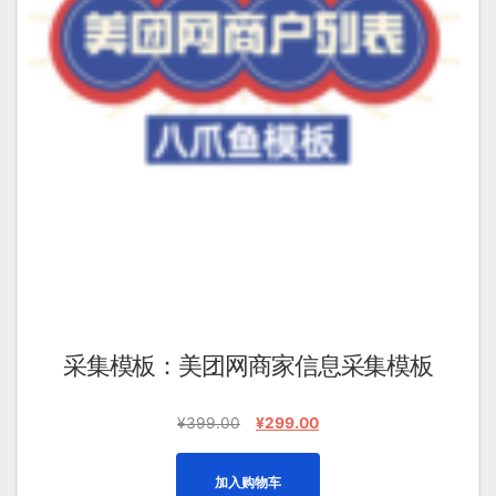
采集模板：美团网商家信息采集模板
原
当
¥
399.00
¥
299.00
价
前
为：
价
加入购物车
¥399.00。
格