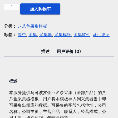
八
加入购物车
爪
鱼
模
分类：
八爪鱼采集模板
板：
标签：
爬虫
,
采集
,
采集器
,
采集模板
,
采集软件
,
马可波罗
马
可
波
描述
用户评价 (0)
罗
企
业
名
描述
录
采
本服务提供马可波罗企业名录采集（全部产品）的八
集
爪鱼采集器模板，用户将本模板导入到采集器当中即
（全
可采集出相应的数据。可采集的字段包括地址，公司
部
名称，公司主页，主营产品，联系人，经营模式，公
产
司人数，成立时间，年营业额等