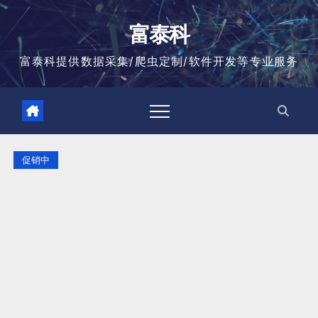
跳
至
富泰科
内
容
富泰科提供数据采集/爬虫定制/软件开发等专业服务
促销中