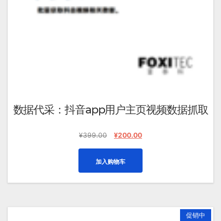
选
择
这
些
选
项
数据代采：抖音app用户主页视频数据抓取
原
当
¥
399.00
¥
200.00
价
前
为：
价
加入购物车
¥399.00。
格
为：
¥200.00。
促销中