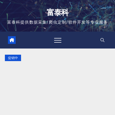
跳
至
富泰科
内
容
富泰科提供数据采集/爬虫定制/软件开发等专业服务
促销中