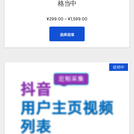
格当中
¥
299.00
–
¥
1,599.00
本
选择选项
产
品
有
多
种
促销中
变
体。
可
在
产
品
页
面
上