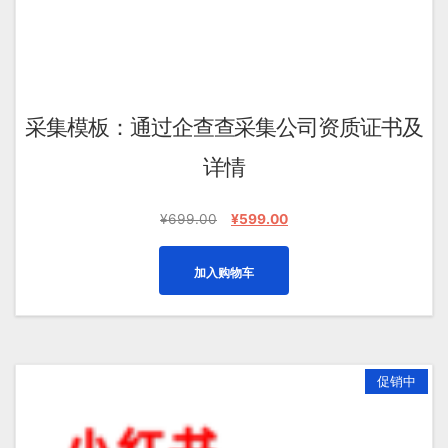
采集模板：通过企查查采集公司资质证书及
详情
原
当
¥
699.00
¥
599.00
价
前
为：
价
加入购物车
¥699.00。
格
为：
¥599.00。
促销中