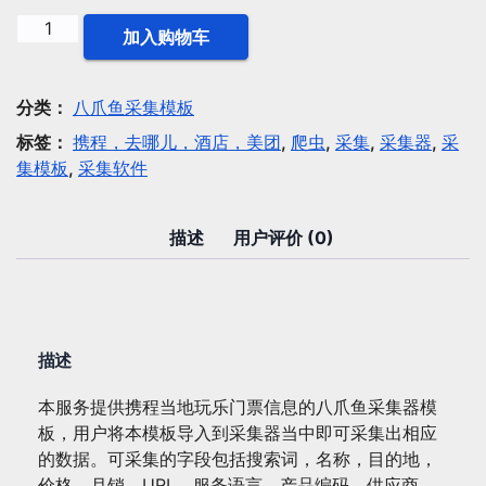
八
加入购物车
爪
鱼
模
分类：
八爪鱼采集模板
板：
标签：
携程，去哪儿，酒店，美团
,
爬虫
,
采集
,
采集器
,
采
携
集模板
,
采集软件
程
当
地
描述
用户评价 (0)
玩
乐
门
票
描述
信
息
本服务提供携程当地玩乐门票信息的八爪鱼采集器模
数
板，用户将本模板导入到采集器当中即可采集出相应
量
的数据。可采集的字段包括搜索词，名称，目的地，
价格，月销，URL，服务语言，产品编码，供应商，