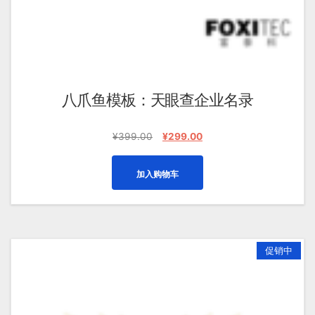
八爪鱼模板：天眼查企业名录
原
当
¥
399.00
¥
299.00
价
前
为：
价
加入购物车
¥399.00。
格
为：
¥299.00。
促销中