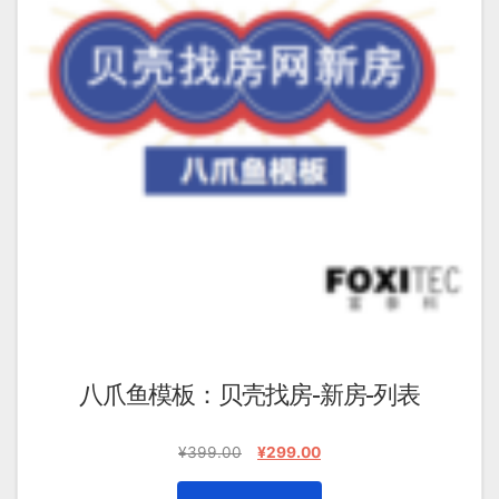
八爪鱼模板：贝壳找房-新房-列表
原
当
¥
399.00
¥
299.00
价
前
为：
价