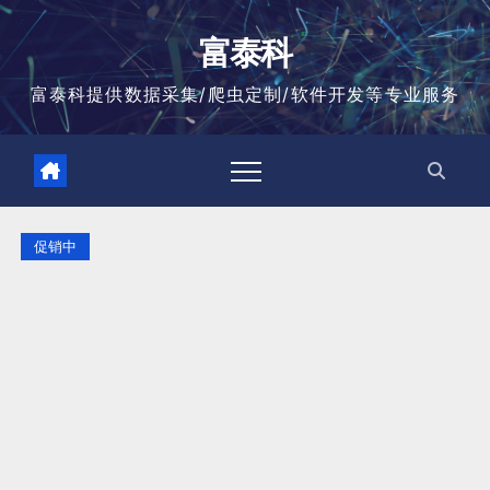
跳
至
富泰科
内
容
富泰科提供数据采集/爬虫定制/软件开发等专业服务
促销中