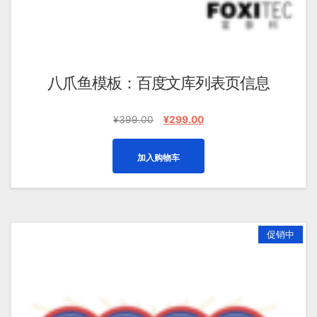
八爪鱼模板：百度文库列表页信息
原
当
¥
399.00
¥
299.00
价
前
为：
价
加入购物车
¥399.00。
格
为：
¥299.00。
促销中