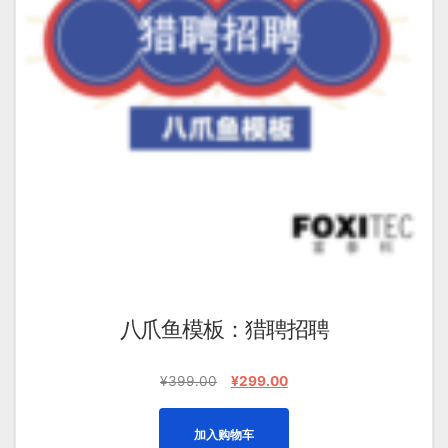
八爪鱼模板：猎聘招聘
原
当
¥
399.00
¥
299.00
价
前
为：
价
加入购物车
¥399.00。
格