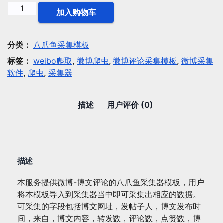
八
加入购物车
爪
鱼
模
分类：
八爪鱼采集模板
板：
标签：
weibo爬取
,
微博爬虫
,
微博评论采集模板
,
微博采集
微
软件
,
爬虫
,
采集器
博-
博
文
描述
用户评价 (0)
评
论
数
量
描述
本服务提供微博-博文评论的八爪鱼采集器模板，用户
将本模板导入到采集器当中即可采集出相应的数据。
可采集的字段包括博文网址，发帖子人，博文发布时
间，来自，博文内容，转发数，评论数，点赞数，博