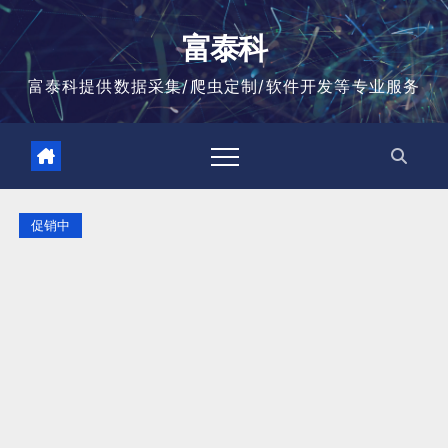
跳
至
富泰科
内
容
富泰科提供数据采集/爬虫定制/软件开发等专业服务
促销中