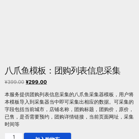
八爪鱼模板：团购列表信息采集
原
当
¥
399.00
¥
299.00
价
前
本服务提供团购列表信息采集的八爪鱼采集器模板，用户将
为：
价
本模板导入到采集器当中即可采集出相应的数据。可采集的
¥399.00。
格
字段包括当前城市，店铺名称，团购标题，团购价，原价，
为：
已售，是否需要预约，团购详情链接，当前页面网址，采集
¥299.00。
时间等
八