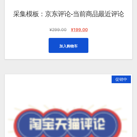
采集模板：京东评论-当前商品最近评论
原
当
¥
299.00
¥
199.00
价
前
为：
价
加入购物车
¥299.00。
格
为：
¥199.00。
促销中