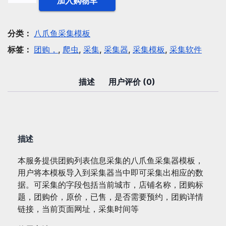
加入购物车
爪
鱼
模
分类：
八爪鱼采集模板
板：
标签：
团购，
,
爬虫
,
采集
,
采集器
,
采集模板
,
采集软件
团
购
列
描述
用户评价 (0)
表
信
息
采
描述
集
数
本服务提供团购列表信息采集的八爪鱼采集器模板，
量
用户将本模板导入到采集器当中即可采集出相应的数
据。可采集的字段包括当前城市，店铺名称，团购标
题，团购价，原价，已售，是否需要预约，团购详情
链接，当前页面网址，采集时间等