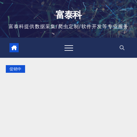
跳
至
富泰科
内
容
富泰科提供数据采集/爬虫定制/软件开发等专业服务
促销中