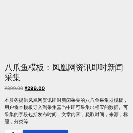
八爪鱼模板：凤凰网资讯即时新闻
采集
原
当
¥
399.00
¥
299.00
价
前
本服务提供凤凰网资讯即时新闻采集的八爪鱼采集器模板，
为：
价
用户将本模板导入到采集器当中即可采集出相应的数据。可
¥399.00。
格
采集的字段包括发布时间，文章内容，爬取时间，来源，标
为：
题，分类等
¥299.00。