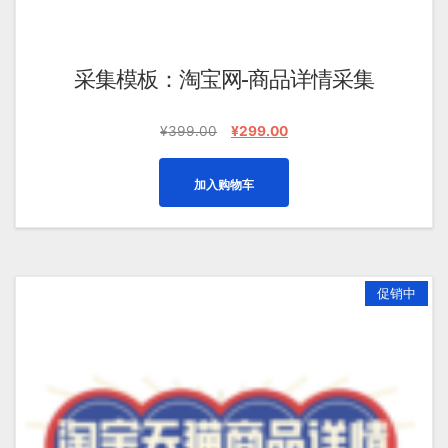
采集模板：淘宝网-商品详情采集
原
当
¥
399.00
¥
299.00
价
前
为：
价
加入购物车
¥399.00。
格
为：
¥299.00。
促销中