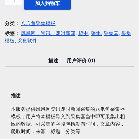
八
加入购物车
爪
鱼
模
分类：
八爪鱼采集模板
板：
标签：
凤凰网，资讯，即时新闻
,
爬虫
,
采集
,
采集器
,
采集
凤
模板
,
采集软件
凰
网
资
描述
用户评价 (0)
讯
即
时
新
描述
闻
采
本服务提供凤凰网资讯即时新闻采集的八爪鱼采集器
集
模板，用户将本模板导入到采集器当中即可采集出相
数
应的数据。可采集的字段包括发布时间，文章内容，
量
爬取时间，来源，标题，分类等