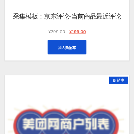
采集模板：京东评论-当前商品最近评论
原
当
¥
299.00
¥
199.00
价
前
为：
价
加入购物车
¥299.00。
格
为：
¥199.00。
促销中