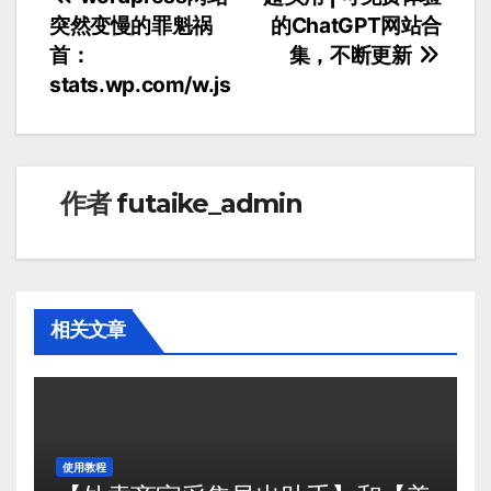
突然变慢的罪魁祸
的ChatGPT网站合
文
首：
集，不断更新
章
stats.wp.com/w.js
导
航
作者
futaike_admin
相关文章
使用教程