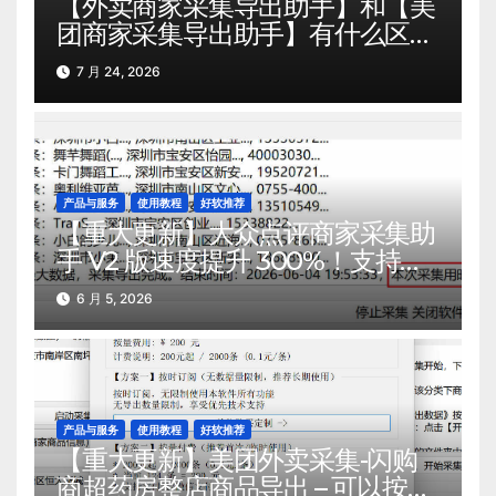
【外卖商家采集导出助手】和【美
团商家采集导出助手】有什么区
别？这篇给你10个多维度的对比，
7 月 24, 2026
让你一看就懂。
产品与服务
使用教程
好软推荐
【重大更新】大众点评商家采集助
手 V2 版速度提升 300%！支持超
过上百个行业！
6 月 5, 2026
产品与服务
使用教程
好软推荐
【重大更新】美团外卖采集-闪购
商超药房整店商品导出 – 可以按用