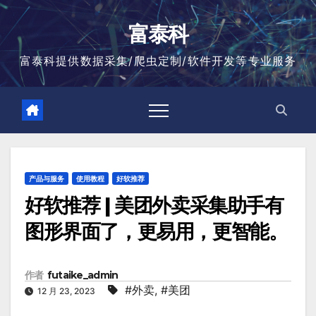
跳
至
富泰科
内
容
富泰科提供数据采集/爬虫定制/软件开发等专业服务
产品与服务
使用教程
好软推荐
好软推荐 | 美团外卖采集助手有
图形界面了，更易用，更智能。
作者
futaike_admin
#外卖
,
#美团
12 月 23, 2023