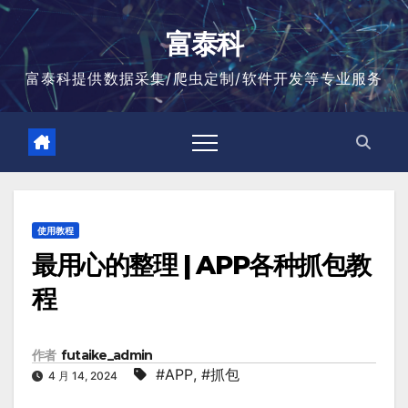
跳
至
富泰科
内
容
富泰科提供数据采集/爬虫定制/软件开发等专业服务
使用教程
最用心的整理 | APP各种抓包教
程
作者
futaike_admin
#APP
,
#抓包
4 月 14, 2024