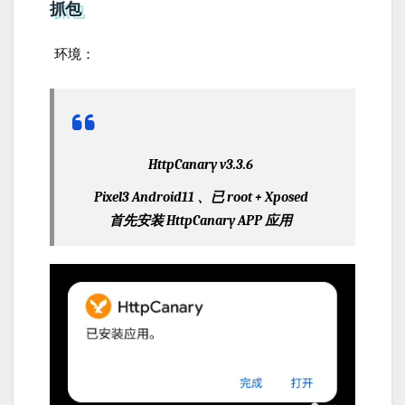
抓包
环境：
HttpCanary v3.3.6
Pixel3 Android11 、已 root + Xposed
首先安装 HttpCanary APP 应用