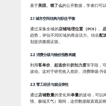
基于
美团、饿了么
的公开数据，学者们可
2.1 城市空间结构与职住平衡
通过采集全城的
店铺地理位置（POI）
、
趋势，评估不同区域的商业活力。结合
配
划提供微观证据。
2.2 消费分级与物价指数构建
利用
客单价
、
起送价
和
折扣力度
等字段，可
波动。这对于研究收入差距、消费降级/升
2.3 零工经济与就业弹性
通过
店铺数量
的变化和
单量
的波动，可以
情、极端天气）期间，这些数据能直观反