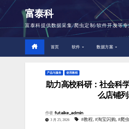
跳
富泰科
至
内
富泰科提供数据采集/爬虫定制/软件开发等
容
首页
软件
数据方案
产品与服务
使用教程
助力高校科研：社会科学
么店铺列
作者
futaike_admin
#教程
,
#淘宝闪购
,
#爬
3 月 25, 2026