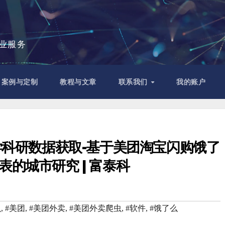
专业服务
案例与定制
教程与文章
联系我们
我的账户
科研数据获取-基于美团淘宝闪购饿了
表的城市研究 | 富泰科
虫
,
#美团
,
#美团外卖
,
#美团外卖爬虫
,
#软件
,
#饿了么