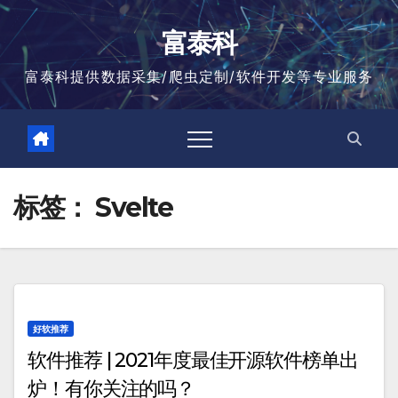
跳
至
富泰科
内
容
富泰科提供数据采集/爬虫定制/软件开发等专业服务
标签：
Svelte
好软推荐
软件推荐 | 2021年度最佳开源软件榜单出
炉！有你关注的吗？