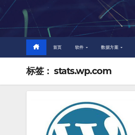
跳
至
内
容
首页
软件
数据方案
标签：
stats.wp.com