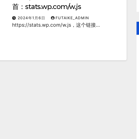
首：stats.wp.com/w.js
2024年1月6日
FUTAIKE_ADMIN
https://stats.wp.com/w.js，这个链接…