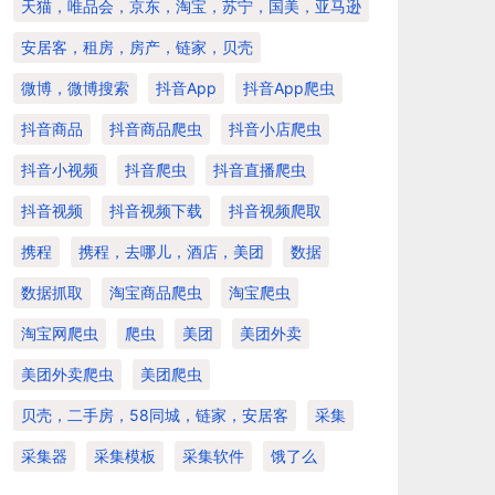
天猫，唯品会，京东，淘宝，苏宁，国美，亚马逊
安居客，租房，房产，链家，贝壳
微博，微博搜索
抖音app
抖音app爬虫
抖音商品
抖音商品爬虫
抖音小店爬虫
抖音小视频
抖音爬虫
抖音直播爬虫
抖音视频
抖音视频下载
抖音视频爬取
携程
携程，去哪儿，酒店，美团
数据
数据抓取
淘宝商品爬虫
淘宝爬虫
淘宝网爬虫
爬虫
美团
美团外卖
美团外卖爬虫
美团爬虫
贝壳，二手房，58同城，链家，安居客
采集
采集器
采集模板
采集软件
饿了么