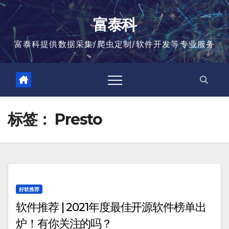
跳
至
富泰科
内
容
富泰科提供数据采集/爬虫定制/软件开发等专业服务
标签：
Presto
好软推荐
软件推荐 | 2021年度最佳开源软件榜单出
炉！有你关注的吗？