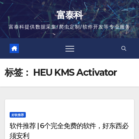
跳
至
富泰科
内
容
富泰科提供数据采集/爬虫定制/软件开发等专业服务
标签：
HEU KMS Activator
好软推荐
软件推荐 | 6个完全免费的软件，好东西必
须安利