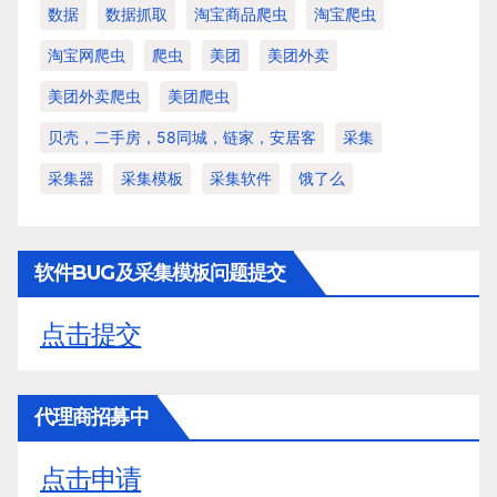
数据
数据抓取
淘宝商品爬虫
淘宝爬虫
淘宝网爬虫
爬虫
美团
美团外卖
美团外卖爬虫
美团爬虫
贝壳，二手房，58同城，链家，安居客
采集
采集器
采集模板
采集软件
饿了么
软件BUG及采集模板问题提交
点击提交
代理商招募中
点击申请