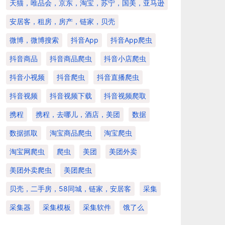
天猫，唯品会，京东，淘宝，苏宁，国美，亚马逊
安居客，租房，房产，链家，贝壳
微博，微博搜索
抖音app
抖音app爬虫
抖音商品
抖音商品爬虫
抖音小店爬虫
抖音小视频
抖音爬虫
抖音直播爬虫
抖音视频
抖音视频下载
抖音视频爬取
携程
携程，去哪儿，酒店，美团
数据
数据抓取
淘宝商品爬虫
淘宝爬虫
淘宝网爬虫
爬虫
美团
美团外卖
美团外卖爬虫
美团爬虫
贝壳，二手房，58同城，链家，安居客
采集
采集器
采集模板
采集软件
饿了么