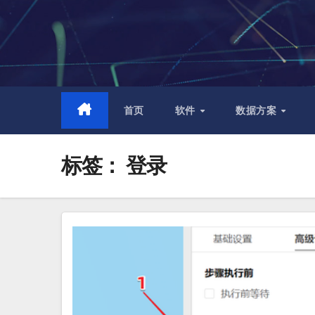
跳
至
内
容
首页
软件
数据方案
标签：
登录