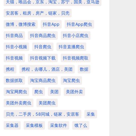
天猫，唯品会，京东，淘宝，苏宁，国美，亚马逊
安居客，租房，房产，链家，贝壳
微博，微博搜索
抖音app
抖音app爬虫
抖音商品
抖音商品爬虫
抖音小店爬虫
抖音小视频
抖音爬虫
抖音直播爬虫
抖音视频
抖音视频下载
抖音视频爬取
携程
携程，去哪儿，酒店，美团
数据
数据抓取
淘宝商品爬虫
淘宝爬虫
淘宝网爬虫
爬虫
美团
美团外卖
美团外卖爬虫
美团爬虫
贝壳，二手房，58同城，链家，安居客
采集
采集器
采集模板
采集软件
饿了么