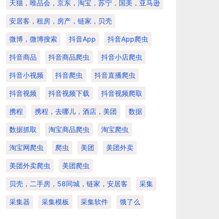
天猫，唯品会，京东，淘宝，苏宁，国美，亚马逊
安居客，租房，房产，链家，贝壳
微博，微博搜索
抖音app
抖音app爬虫
抖音商品
抖音商品爬虫
抖音小店爬虫
抖音小视频
抖音爬虫
抖音直播爬虫
抖音视频
抖音视频下载
抖音视频爬取
携程
携程，去哪儿，酒店，美团
数据
数据抓取
淘宝商品爬虫
淘宝爬虫
淘宝网爬虫
爬虫
美团
美团外卖
美团外卖爬虫
美团爬虫
贝壳，二手房，58同城，链家，安居客
采集
采集器
采集模板
采集软件
饿了么