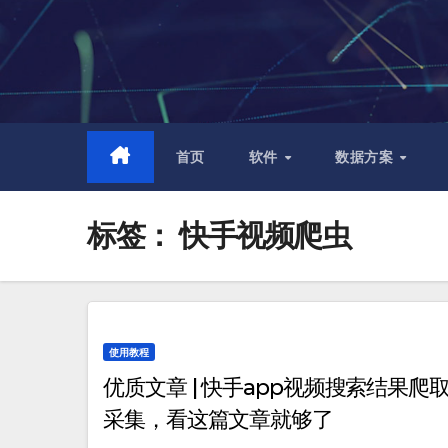
跳
至
内
容
首页
软件
数据方案
标签：
快手视频爬虫
使用教程
优质文章 | 快手app视频搜索结果爬
采集，看这篇文章就够了