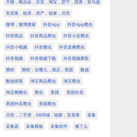
天猫，唯品会，京东，淘宝，苏宁，国美，亚马逊
安居客，租房，房产，链家，贝壳
微博，微博搜索
抖音app
抖音app爬虫
抖音商品
抖音商品爬虫
抖音小店爬虫
抖音小视频
抖音爬虫
抖音直播爬虫
抖音视频
抖音视频下载
抖音视频爬取
携程
携程，去哪儿，酒店，美团
数据
数据抓取
淘宝商品爬虫
淘宝爬虫
淘宝网爬虫
爬虫
美团
美团外卖
美团外卖爬虫
美团爬虫
贝壳，二手房，58同城，链家，安居客
采集
采集器
采集模板
采集软件
饿了么