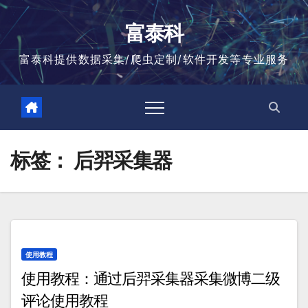
跳
至
富泰科
内
容
富泰科提供数据采集/爬虫定制/软件开发等专业服务
标签：
后羿采集器
使用教程
使用教程：通过后羿采集器采集微博二级
评论使用教程