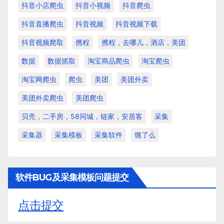
抖音小店爬虫
抖音小视频
抖音爬虫
抖音直播爬虫
抖音视频
抖音视频下载
抖音视频爬取
携程
携程，去哪儿，酒店，美团
数据
数据抓取
淘宝商品爬虫
淘宝爬虫
淘宝网爬虫
爬虫
美团
美团外卖
美团外卖爬虫
美团爬虫
贝壳，二手房，58同城，链家，安居客
采集
采集器
采集模板
采集软件
饿了么
软件BUG及采集模板问题提交
点击提交