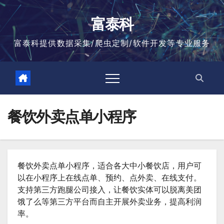
跳
至
富泰科
内
容
富泰科提供数据采集/爬虫定制/软件开发等专业服务
餐饮外卖点单小程序
餐饮外卖点单小程序，适合各大中小餐饮店，用户可
以在小程序上在线点单、预约、点外卖、在线支付。
支持第三方跑腿公司接入，让餐饮实体可以脱离美团
饿了么等第三方平台而自主开展外卖业务，提高利润
率。