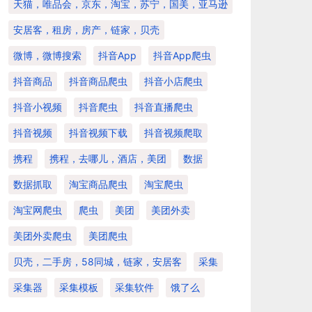
天猫，唯品会，京东，淘宝，苏宁，国美，亚马逊
安居客，租房，房产，链家，贝壳
微博，微博搜索
抖音app
抖音app爬虫
抖音商品
抖音商品爬虫
抖音小店爬虫
抖音小视频
抖音爬虫
抖音直播爬虫
抖音视频
抖音视频下载
抖音视频爬取
携程
携程，去哪儿，酒店，美团
数据
数据抓取
淘宝商品爬虫
淘宝爬虫
淘宝网爬虫
爬虫
美团
美团外卖
美团外卖爬虫
美团爬虫
贝壳，二手房，58同城，链家，安居客
采集
采集器
采集模板
采集软件
饿了么