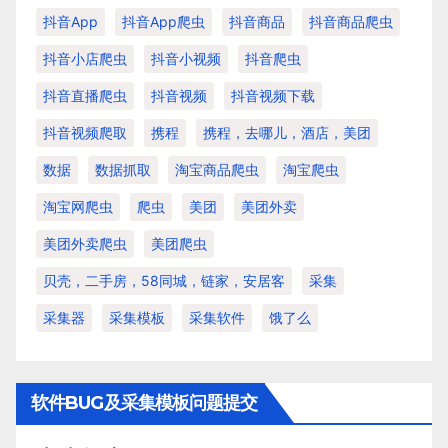
抖音app
抖音app爬虫
抖音商品
抖音商品爬虫
抖音小店爬虫
抖音小视频
抖音爬虫
抖音直播爬虫
抖音视频
抖音视频下载
抖音视频爬取
携程
携程，去哪儿，酒店，美团
数据
数据抓取
淘宝商品爬虫
淘宝爬虫
淘宝网爬虫
爬虫
美团
美团外卖
美团外卖爬虫
美团爬虫
贝壳，二手房，58同城，链家，安居客
采集
采集器
采集模板
采集软件
饿了么
软件BUG及采集模板问题提交