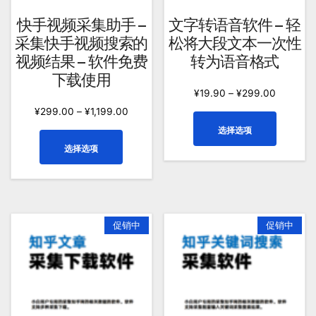
面
择
上
快手视频采集助手 –
文字转语音软件 – 轻
这
选
采集快手视频搜索的
松将大段文本一次性
些
择
视频结果 – 软件免费
转为语音格式
选
这
下载使用
项
些
¥
19.90
–
¥
299.00
选
¥
299.00
–
¥
1,199.00
项
本
选择选项
产
本
选择选项
品
产
有
品
多
有
种
多
变
种
促销中
促销中
体。
变
可
体。
在
可
产
在
品
产