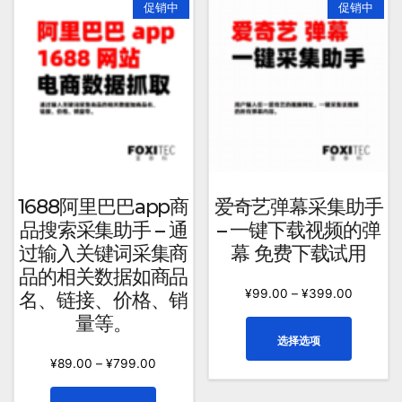
促销中
促销中
均
评
分
排
序
1688阿里巴巴app商
爱奇艺弹幕采集助手
品搜索采集助手 – 通
– 一键下载视频的弹
过输入关键词采集商
幕 免费下载试用
品的相关数据如商品
¥
99.00
–
¥
399.00
名、链接、价格、销
量等。
本
选择选项
产
¥
89.00
–
¥
799.00
品
有
本