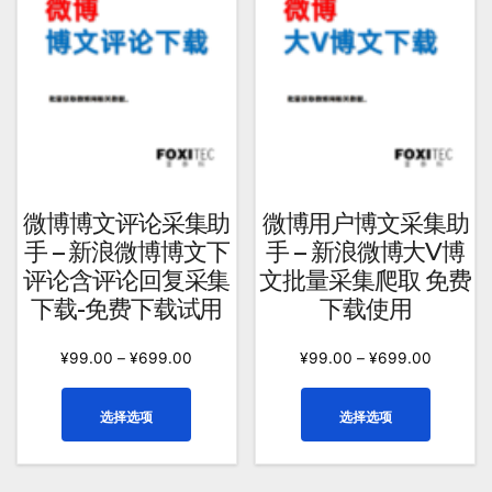
变
可
体。
在
可
产
在
品
产
页
品
面
页
上
面
选
上
微博博文评论采集助
微博用户博文采集助
择
选
手 – 新浪微博博文下
手 – 新浪微博大V博
这
择
评论含评论回复采集
文批量采集爬取 免费
些
这
下载-免费下载试用
下载使用
选
些
项
选
¥
99.00
–
¥
699.00
¥
99.00
–
¥
699.00
项
本
本
选择选项
选择选项
产
产
品
品
有
有