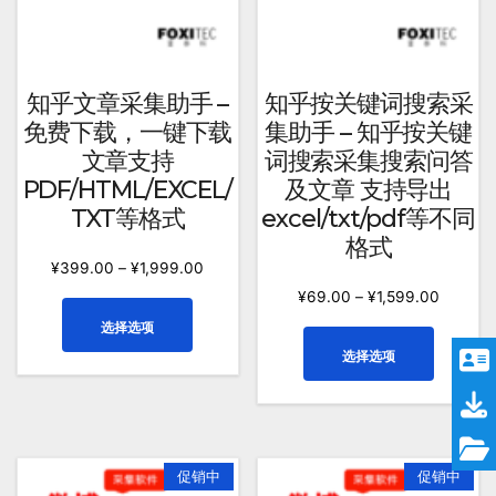
页
品
面
页
上
面
选
上
知乎文章采集助手 –
知乎按关键词搜索采
择
选
免费下载，一键下载
集助手 – 知乎按关键
这
择
文章支持
词搜索采集搜索问答
些
这
PDF/HTML/EXCEL/
及文章 支持导出
选
些
TXT等格式
excel/txt/pdf等不同
项
选
格式
项
¥
399.00
–
¥
1,999.00
¥
69.00
–
¥
1,599.00
本
选择选项
产
本
选择选项
品
产
有
品
多
有
种
多
变
种
促销中
促销中
体。