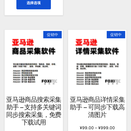
选择选项
多
产
种
品
变
有
体。
多
可
种
促销中
促销中
在
变
产
体。
品
可
页
在
面
产
上
品
选
页
择
面
这
上
亚马逊商品搜索采集
亚马逊商品详情采集
些
选
助手 – 支持多关键词
助手 – 可同步下载高
选
择
同步搜索采集，免费
清图片
项
这
下载试用
些
¥
99.00
–
¥
999.00