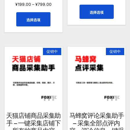
选
¥
199.00
–
¥
799.00
项
本
选择选项
产
本
选择选项
品
产
有
品
多
有
种
多
变
种
促销中
促销中
体。
变
可
体。
在
可
产
在
品
产
页
品
面
页
上
面
选
上
天猫店铺商品采集助
马蜂窝评论采集助手
择
选
手 – 一键采集店铺下
– 采集全部点评内
这
择