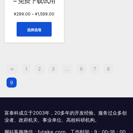
– 免费下载试用
项
选
项
¥
299.00
–
¥
1,599.00
本
选择选项
产
品
有
多
种
变
←
1
2
3
…
6
7
8
体。
可
9
在
产
品
页
富泰科成立于2003年，20多年的开发经验。服务过众多创
面
业者、政府机关、事业单位、高校科研机构。
上
网站客服微信：futaike_corp，工作时间：9：00-18：00
选