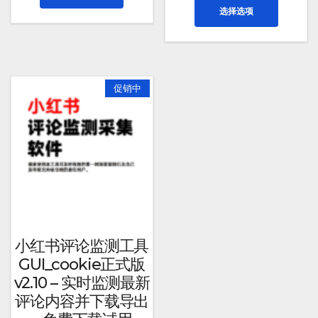
本
选择选项
品
产
有
品
多
有
种
多
变
种
促销中
体。
变
可
体。
在
可
产
在
品
产
页
品
面
页
上
面
选
上
小红书评论监测工具
择
选
GUI_cookie正式版
这
择
v2.10 – 实时监测最新
些
这
评论内容并下载导出
选
些