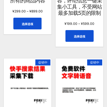
所有的商品内容
容，评论信息一键采
些
这
集小工具，不受网站
选
些
¥
299.00
–
¥
899.00
最多加载5页的限制
项
选
项
本
¥
199.00
–
¥
599.00
选择选项
产
品
本
选择选项
有
产
多
品
种
有
变
多
体。
种
促销中
促销中
可
变
在
体。
产
可
品
在
页
产
面
品
上
页
选