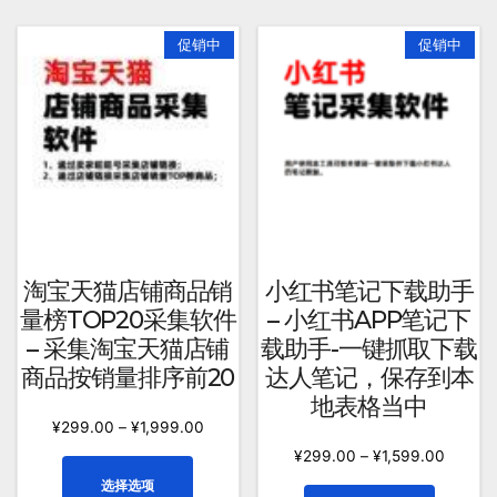
多
多
种
种
促销中
促销中
变
变
体。
体。
可
可
在
在
产
产
品
品
页
页
面
面
上
上
淘宝天猫店铺商品销
小红书笔记下载助手
选
选
量榜TOP20采集软件
– 小红书APP笔记下
择
择
– 采集淘宝天猫店铺
载助手-一键抓取下载
这
这
商品按销量排序前20
达人笔记，保存到本
些
些
地表格当中
选
选
¥
299.00
–
¥
1,999.00
项
项
¥
299.00
–
¥
1,599.00
本
选择选项
产