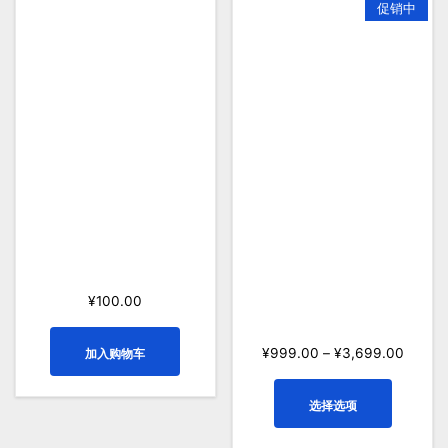
促销中
均
评
分
排
序
饿了么外卖采集助手-
大众点评商家采集助
版本升级专用链接
手-医疗健康-无限版 –
一键采集全国各城市
¥
100.00
的大众点评商家数据
¥
999.00
–
¥
3,699.00
加入购物车
本
选择选项
产
品