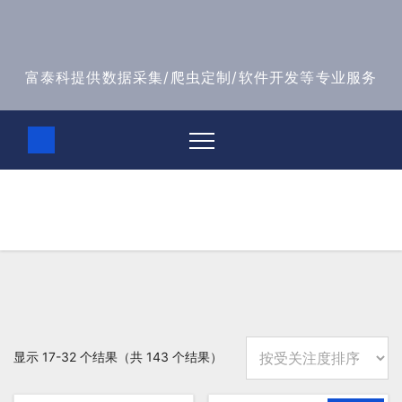
跳
至
富泰科
内
容
富泰科提供数据采集/爬虫定制/软件开发等专业服务
分类：
富泰科采集器软件
富泰科采集器软件
按
显示 17-32 个结果（共 143 个结果）
平