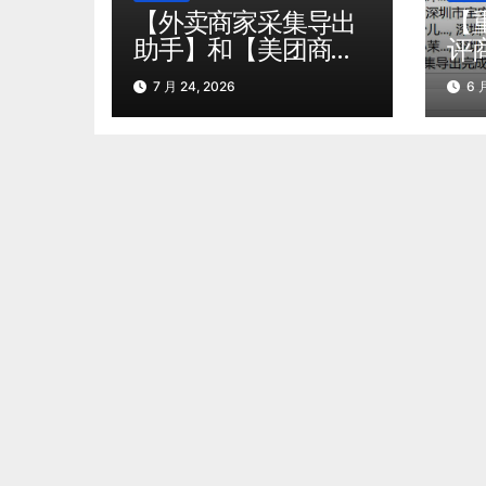
【外卖商家采集导出
【
助手】和【美团商家
评
采集导出助手】有什
版
7 月 24, 2026
6 月
么区别？这篇给你10
支
个多维度的对比，让
业
你一看就懂。