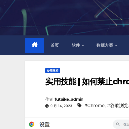
跳
至
内
容
首页
软件
数据方案
使用教程
实用技能 | 如何禁止ch
作者
futaike_admin
#Chrome
,
#谷歌浏览
9 月 14, 2023