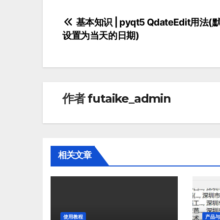
基本知识 | pyqt5 QdateEdit用法
设置为当天的日期)
文
章
导
航
作者
futaike_admin
相关文章
使用教程
产品