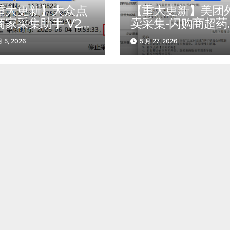
重大更新】大众点
【重大更新】美团
商家采集助手 V2
卖采集-闪购商超药
速度提升 300%！
整店商品导出 – 可
 5, 2026
5 月 27, 2026
持超过上百个行
按用户采集后需要
！
导出数据量计费了