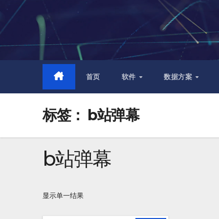
跳
至
内
容
首页
软件
数据方案
标签：
b站弹幕
b站弹幕
显示单一结果