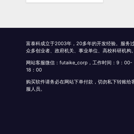
有
多
种
变
体。
可
富泰科成立于2003年，20多年的开发经验。服务
在
众多创业者、政府机关、事业单位、高校科研机构
产
网站客服微信：futaike_corp，工作时间：9：00-
品
18：00
页
面
购买软件请务必在网站下单付款，切勿私下转账给
上
服人员。
选
择
这
些
选
项