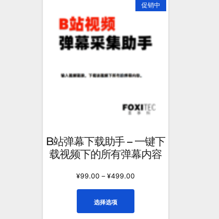
促销中
B站弹幕下载助手 – 一键下
载视频下的所有弹幕内容
¥
99.00
–
¥
499.00
本
选择选项
产
品