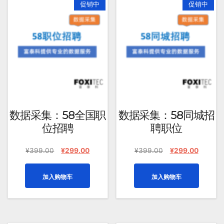
促销中
促销中
均
评
分
排
序
数据采集：58全国职
数据采集：58同城招
位招聘
聘职位
原
当
原
当
¥
399.00
¥
299.00
¥
399.00
¥
299.00
价
前
价
前
为：
价
为：
价
加入购物车
加入购物车
¥399.00。
格
¥399.00。
格
为：
为：
¥299.00。
¥299.