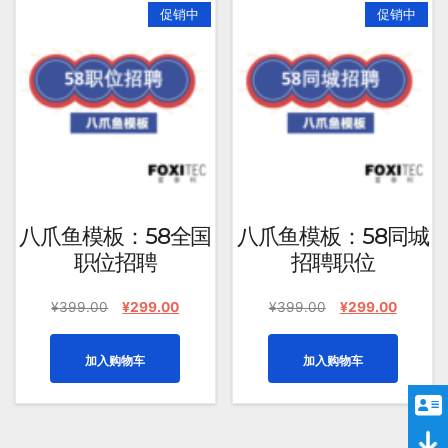
促销中
促销中
八爪鱼模板：58全国
八爪鱼模板：58同城
职位招聘
招聘职位
原
当
原
当
¥
399.00
¥
299.00
¥
399.00
¥
299.00
价
前
价
前
为：
价
为：
价
加入购物车
加入购物车
¥399.00。
格
¥399.00。
格
为：
为：
¥299.00。
¥299.