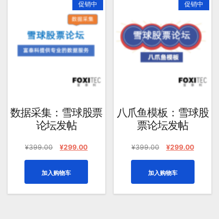
促销中
促销中
均
评
分
排
序
数据采集：雪球股票
八爪鱼模板：雪球股
论坛发帖
票论坛发帖
原
当
原
当
¥
399.00
¥
299.00
¥
399.00
¥
299.00
价
前
价
前
为：
价
为：
价
加入购物车
加入购物车
¥399.00。
格
¥399.00。
格
为：
为：
¥299.00。
¥299.