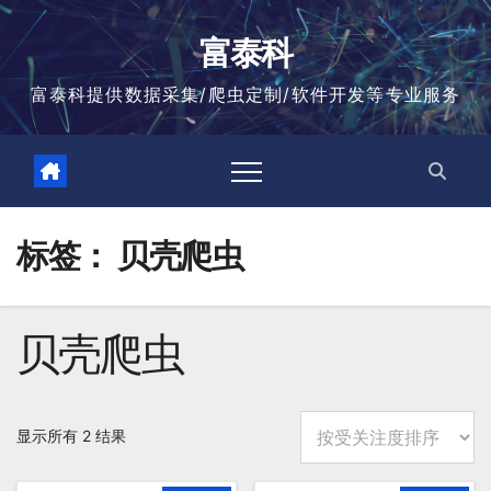
跳
至
富泰科
内
容
富泰科提供数据采集/爬虫定制/软件开发等专业服务
标签：
贝壳爬虫
贝壳爬虫
按
显示所有 2 结果
平