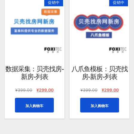
促销中
促销中
均
评
分
排
序
数据采集：贝壳找房-
八爪鱼模板：贝壳找
新房-列表
房-新房-列表
原
当
原
当
¥
399.00
¥
299.00
¥
399.00
¥
299.00
价
前
价
前
为：
价
为：
价
加入购物车
加入购物车
¥399.00。
格
¥399.00。
格
为：
为：
¥299.00。
¥299.